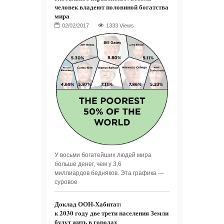
человек владеют половиной богатства
мира
1333 Views
У восьми богатейших людей мира
больше денег, чем у 3,6
миллиардов бедняков. Эта графика —
суровое
Доклад ООН-Хабитат:
к 2030 году две трети населения Земли
будут жить в городах