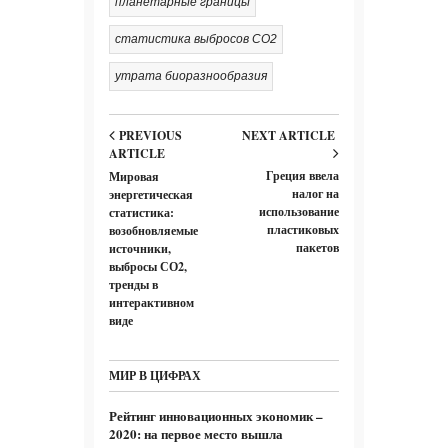
планетарные границы
статистика выбросов CO2
утрата биоразнообразия
PREVIOUS
NEXT ARTICLE
ARTICLE
Греция ввела
Мировая
налог на
энергетическая
использование
статистика:
пластиковых
возобновляемые
пакетов
источники,
выбросы СО2,
тренды в
интерактивном
виде
МИР В ЦИФРАХ
Рейтинг инновационных экономик –
2020: на первое место вышла