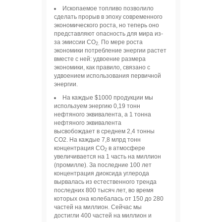
Ископаемое топливо позволило
сделать прорыв в эпоху современного
экономического роста, но теперь оно
представляют опасность для мира из-
за эмиссии СО
По мере роста
2.
экономики потребление энергии растет
вместе с ней: удвоение размера
экономики, как правило, связано с
удвоением использования первичной
энергии.
На каждые $1000 продукции мы
используем энергию 0,19 тонн
нефтяного эквивалента, а 1 тонна
нефтяного эквивалента
высвобождает в среднем 2,4 тонны
CO2. На каждые 7,8 млрд тонн
концентрация СО
в атмосфере
2
увеличивается на 1 часть на миллион
(промилле). За последние 100 лет
концентрация диоксида углерода
вырвалась из естественного тренда
последних 800 тысяч лет, во время
которых она колебалась от 150 до 280
частей на миллион. Сейчас мы
достигли 400 частей на миллион и