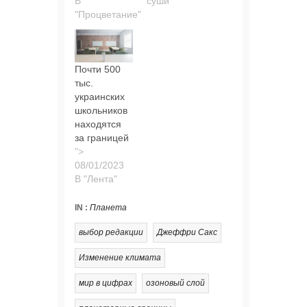
В
суши"
"Процветание"
Почти 500
тыс.
украинских
школьников
находятся
за границей
">
В "Лента"
IN :
Планета
выбор редакции
Джеффри Сакс
Изменение климата
мир в цифрах
озоновый слой