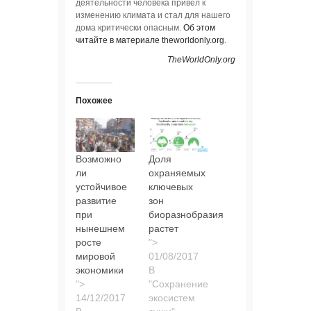
деятельности человека привел к
изменению климата и стал для нашего
дома критически опасным.
Об этом
читайте в материале theworldonly.org
.
TheWorldOnly.org
Похожее
Возможно
Доля
ли
охраняемых
устойчивое
ключевых
развитие
зон
при
биоразнобразия
нынешнем
растет
росте
">
мировой
экономики
В
">
"Сохранение
экосистем