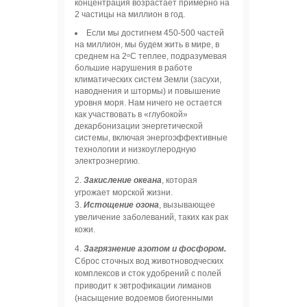
концентрация возрастает примерно на
2 частицы на миллион в год.
Если мы достигнем 450-500 частей
на миллион, мы будем жить в мире, в
среднем на 2ᵒC теплее, подразумевая
большие нарушения в работе
климатических систем Земли (засухи,
наводнения и штормы) и повышение
уровня моря. Нам ничего не остается
как участвовать в «глубокой»
декарбонизации энергетической
системы, включая энергоэффективные
технологии и низкоуглеродную
электроэнергию.
2.
Закисление океана
, которая
угрожает морской жизни.
3.
Истощение озона
, вызывающее
увеличение заболеваний, таких как рак
кожи.
4.
Загрязнение азотом и фосфором.
Сброс сточных вод животноводческих
комплексов и сток удобрений с полей
приводит к эвтрофикации лиманов
(насыщение водоемов биогенными