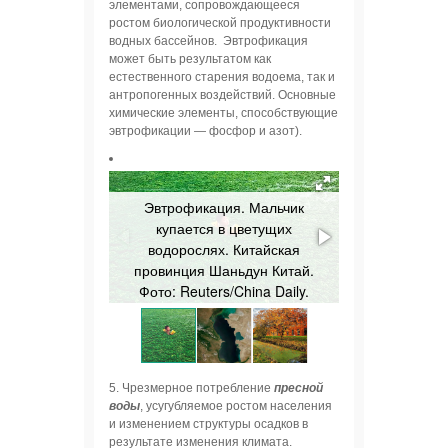
элементами, сопровождающееся
ростом биологической продуктивности
водных бассейнов. Эвтрофикация
может быть результатом как
естественного старения водоема, так и
антропогенных воздействий. Основные
химические элементы, способствующие
эвтрофикации — фосфор и азот).
Эвтрофикация. Мальчик
купается в цветущих
водорослях. Китайская
Каспийской 
провинция Шаньдун Китай.
Повышение м
Фото: Reuters/China Daily.
результате
5. Чрезмерное потребление
пресной
воды
, усугубляемое ростом населения
и изменением структуры осадков в
результате изменения климата.