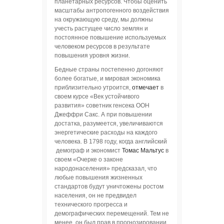
планетарных ресурсов. Чтобы оценить
масштабы антропогенного воздействия
на окружающую среду, мы должны
учесть растущее число землян и
постоянное повышение используемых
человеком ресурсов в результате
повышения уровня жизни.
Бедные страны постепенно догоняют
более богатые, и мировая экономика
приблизительно утроится,
отмечает
в
своем курсе «Век устойчивого
развития» советник генсека ООН
Джеффри Сакс. А при повышении
достатка, разумеется, увеличиваются
энергетические расходы на каждого
человека. В 1798 году, когда английский
демограф и экономист
Томас Мальтус
в
своем «Очерке о законе
народонаселения» предсказал, что
любые повышения жизненных
стандартов будут уничтожены ростом
населения, он не предвидел
технического прогресса и
демографических перемещений. Тем не
менее, он был прав в прогнозировании