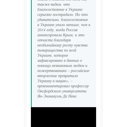
также видим, что
благосостояние в Украине
серьезно пострадало. Но что
удивительно, благосостояние
в Украине упало меньше, чем в
2014 году, когда Россия
аннексировала Крым, и это
отчасти благодаря
необычайному росту чувства
товарищества по всей
Украине, которое
зафиксировано в данных о
помощи незнакомым людям и
пожертвованиях – российское
вторжение превратило
Украину в нацию», –
прокомментировал профессор
Оксфордского университета
Ян-Эммануэль Де Неве.