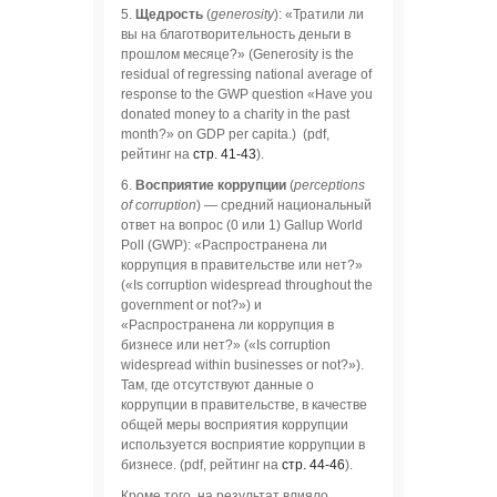
5.
Щедрость
(
generosity
): «Тратили ли
вы на благотворительность деньги в
прошлом месяце?» (Generosity is the
residual of regressing national average of
response to the GWP question «Have you
donated money to a charity in the past
month?» on GDP per capita.) (pdf,
рейтинг на
стр. 41-43
).
6.
Восприятие коррупции
(
perceptions
of corruption
) — средний национальный
ответ на вопрос (0 или 1) Gallup World
Poll (GWP): «Распространена ли
коррупция в правительстве или нет?»
(«Is corruption widespread throughout the
government or not?») и
«Распространена ли коррупция в
бизнесе или нет?» («Is corruption
widespread within businesses or not?»).
Там, где отсутствуют данные о
коррупции в правительстве, в качестве
общей меры восприятия коррупции
используется восприятие коррупции в
бизнесе. (pdf, рейтинг на
стр. 44-46
).
Кроме того, на результат влияло