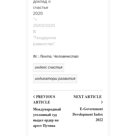
доклад о
счастье
2020
">
В
"Гендерное
равенство"
IN :
Лента
,
Человечество
индекс счастья
индикаторы развития
PREVIOUS
NEXT ARTICLE
ARTICLE
E-Government
Международный
Development Index
уголовный суд
2022
выдал ордер на
арест Путина