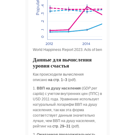
World Happiness Report 2023. Acts of benevolence.
Данные для вычисления
уровня счастья
Как происходили вычисления
описано
на стр. 1–3
(pdf).
1.
ВВП на душу населения
(
GDP per
capita
) с учетом внутренних цен (ППС) в
USD 2011 года. Уравнение использует
натуральный логарифм ВВП на душу
населения, так как эта форма
соответствует данным значительно
лучше, чем ВВП на душу населения,
рейтинг на
стр. 29–31
(pdf).
2.
Ожидаемая продолжительность