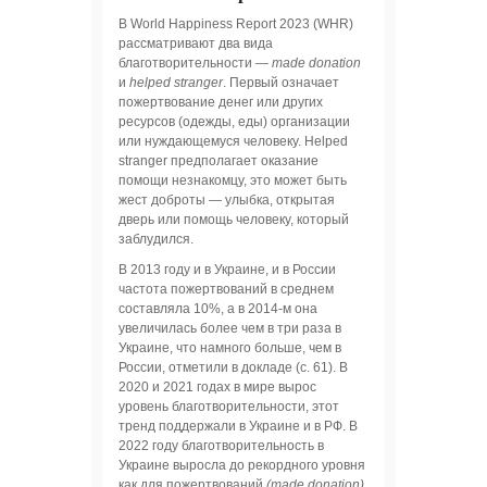
В World Happiness Report 2023 (WHR)
рассматривают два вида
благотворительности —
made donation
и
helped stranger
. Первый означает
пожертвование денег или других
ресурсов (одежды, еды) организации
или нуждающемуся человеку. Helped
stranger предполагает оказание
помощи незнакомцу, это может быть
жест доброты — улыбка, открытая
дверь или помощь человеку, который
заблудился.
В 2013 году и в Украине, и в России
частота пожертвований в среднем
составляла 10%, а в 2014-м она
увеличилась более чем в три раза в
Украине, что намного больше, чем в
России, отметили в докладе (с. 61). В
2020 и 2021 годах в мире вырос
уровень благотворительности, этот
тренд поддержали в Украине и в РФ. В
2022 году благотворительность в
Украине выросла до рекордного уровня
как для пожертвований
(made donation)
,