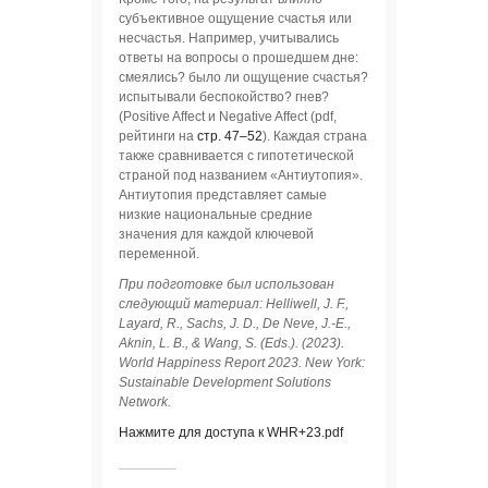
субъективное ощущение счастья или
несчастья. Например, учитывались
ответы на вопросы о прошедшем дне:
смеялись? было ли ощущение счастья?
испытывали беспокойство? гнев?
(Positive Affect и Negative Affect (pdf,
рейтинги на
стр. 47–52
). Каждая страна
также сравнивается с гипотетической
страной под названием «Антиутопия».
Антиутопия представляет самые
низкие национальные средние
значения для каждой ключевой
переменной.
При подготовке был использован
следующий материал: Helliwell, J. F.,
Layard, R., Sachs, J. D., De Neve, J.-E.,
Aknin, L. B., & Wang, S. (Eds.). (2023).
World Happiness Report 2023. New York:
Sustainable Development Solutions
Network.
Нажмите для доступа к WHR+23.pdf