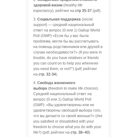
здоровой жизни
(
healthy life
expectancy
), рейтинг на
стр 35-37
(pdf).
3.
Социальная поддержка
(
social
support
) — средний национальный
ответ на вопрос (0 или 1) Gallup World
Poll (GWP) «Если бы у вас была
проблема, могли бы вы рассчитывать
на помощь родственников или друзей в
случае необходимости?» (If you were in
trouble, do you have relatives or friends
you can count on to help you whenever
you need them, or not?”) (pdf, рейтинг
на
стр. 32-34
).
4.
Свобода жизненного
выбора
(
freedom to make life choices
).
Средний национальный ответ на
вопрос (0 или 1) Gallup World Poll
(GWP): «Вы удовлетворены или не
удовлетворены свободой выбора того,
что вы делаете со своей жизнью?» (Are
you satisfied or dissatisfied with your
freedom to choose what you do with your
life?) (pdf, рейтинг на
стр. 38–40
).