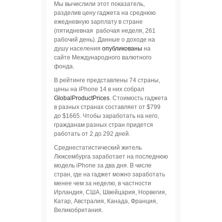
Мы вычислили этот показатель,
разделив цену гаджета на среднюю
ежедневную зарплату в стране
(пятидневная рабочая неделя, 261
рабочий день). Данные о доходе на
душу населения
опубликованы
на
сайте Международного валютного
фонда.
В рейтинге представлены 74 страны,
цены на iPhone 14 в них собрал
GlobalProductPrices
. Стоимость гаджета
в разных странах составляет от $799
до $1665. Чтобы заработать на него,
гражданам разных стран придется
работать от 2 до 292 дней.
Среднестатистический житель
Люксембурга заработает на последнюю
модель iPhone за два дня. В числе
стран, где на гаджет можно заработать
менее чем за неделю, в частности
Ирландия, США, Швейцария, Норвегия,
Катар, Австралия, Канада, Франция,
Великобритания.