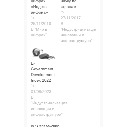
цифрах:
науку по
«Индекс
странам
айфона»
">
">
В
В "Мир в
"Индустриализация,
цифрах"
инновации и
инфраструктура"
E-
Government
Development
Index 2022
">
В
"Индустриализация,
инновации и
инфраструктура"
IN :
Неравенство