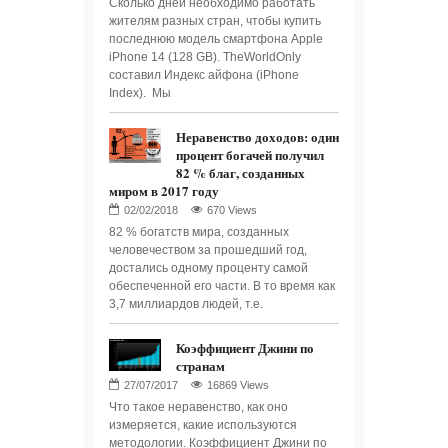
Сколько дней необходимо работать
жителям разных стран, чтобы купить
последнюю модель смартфона Apple
iPhone 14 (128 GB). TheWorldOnly
составил Индекс айфона (iPhone
Index). Мы
Неравенство доходов: один
процент богачей получил
82 % благ, созданных
миром в 2017 году
670 Views
82 % богатств мира, созданных
человечеством за прошедший год,
достались одному проценту самой
обеспеченной его части. В то время как
3,7 миллиардов людей, т.е.
Коэффициент Джини по
странам
16869 Views
Что такое неравенство, как оно
измеряется, какие используются
методологии. Коэффициент Джини по