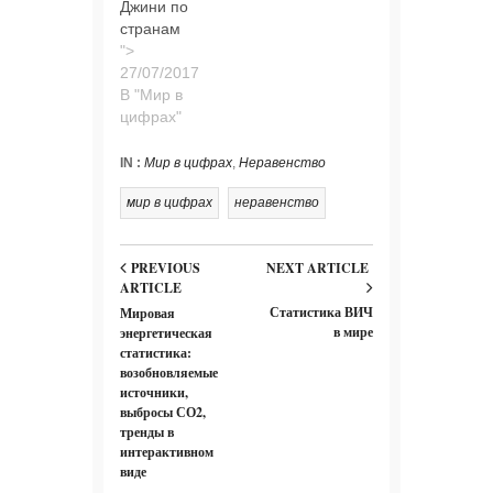
Джини по
странам
">
В "Мир в
цифрах"
IN :
Мир в цифрах
,
Неравенство
мир в цифрах
неравенство
PREVIOUS
NEXT ARTICLE
ARTICLE
Статистика ВИЧ
Мировая
в мире
энергетическая
статистика:
возобновляемые
источники,
выбросы СО2,
тренды в
интерактивном
виде