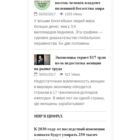
восемь человек владеют
половиной богатства мира
1333 Views
У восьми богатейших людей мира
больше денег, чем у 3,6
миллиардов бедняков. Эта графика —
суровое доказательство глобального
неравенства. Ее две половины
Экономика теряет $17 трлн
из-за недостатка женщин
на рынке труда
421 Views
Недостаточная вовлеченность женщин
в мировую экономику обходится
странам в 17 триллионов долларов
ежегодно. В мире нет ни одной страны,
где женщины зарабатывают
МИР В ЦИФРАХ
К 2030 году от последствий изменения
климата будут умирать 250 тысяч
человек в год