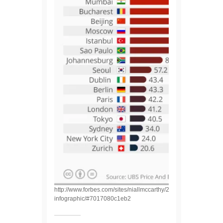
http://www.forbes.com/sites/niallmccarthy/2015/09/22/how-man
infographic/#7017080c1eb2