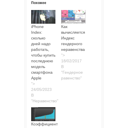
Похожее
iPhone
Как
Index:
вычисляется
сколько
Индекс
дней надо
гендерного
работать,
неравенства
чтобы купить
">
последнюю
модель
В
смартфона
"Гендерное
Apple
равенство"
">
В
"Неравенство"
Коэффициент