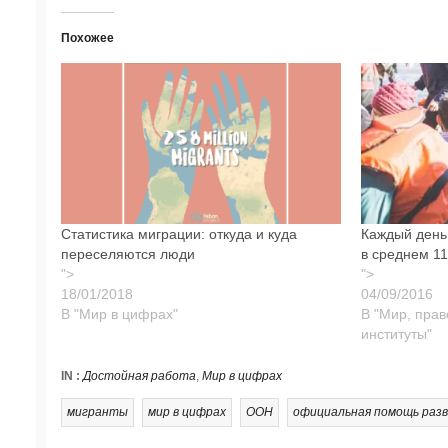
Похожее
Статистика миграции: откуда и куда
Каждый день
переселяются люди
в среднем 11
">
">
В "Мир в цифрах"
В "Мир, пра
институты"
IN :
Достойная работа
,
Мир в цифрах
мигранты
мир в цифрах
ООН
официальная помощь раз