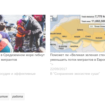
 в Средиземном море гибнут
Поможет ли «Великая зеленая сте
 мигрантов
уменьшить поток мигрантов в Евро
">
восудие и эффективные
В "Сохранение экосистем суши"
витию
работа