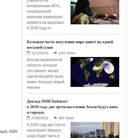
озвучили на
конференции ВОЗ,
посвященной
влиянию изменения
климата на здоровье.
К 2030 году от
Большая часть населения мира живет на одной
восьмой суши
1161 Views
Внутри выделенной
области, которая
составляет менее
одной восьмой суши,
живет больше людей,
чем вне
Доклад ООН-Хабитат:
к 2030 году две трети населения Земли будут жить
в городах
564 Views
К 2030 году две трети
населения Земного
аций, ООН
шара будет жить в