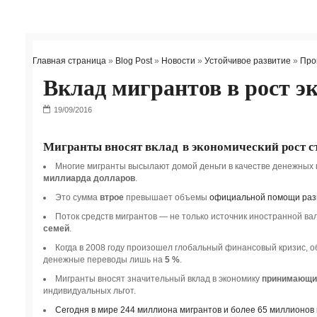
Главная страница
»
Blog Post
»
Новости
»
Устойчивое развитие
»
Про
Вклад мигрантов в рост э
Мигранты вносят вклад в экономический рост ст
Многие мигранты высылают домой деньги в качестве денежных 
миллиарда долларов
.
Это сумма
втрое
превышает объемы
официальной помощи раз
Поток средств мигрантов — не только источник иностранной ва
семей
.
Когда в 2008 году произошел глобальный финансовый кризис, 
денежные переводы лишь на
5 %
.
Мигранты вносят значительный вклад в экономику
принимающих
индивидуальных льгот.
Сегодня в мире 244 миллиона мигрантов и более 65 миллионо