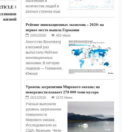
населения и
RTICLE
количества людей в
разных странах еще
иллионов
жизней
Рейтинг инновационных экономик – 2020: на
первое место вышла Германия
453 Views
Агентство Bloomberg
в восьмой раз
выпустило Рейтинг
инновационных
экономик. В пятерке
лидеров — Германия,
Южная
Уровень загрязнения Мирового океана: на
поверхности плавает 270 000 тонн мусора
2173 Views
Ученые выяснили
уровень загрязнения
поверхности
Мирового океана.
Исследователи из
США, Франции, Чили,