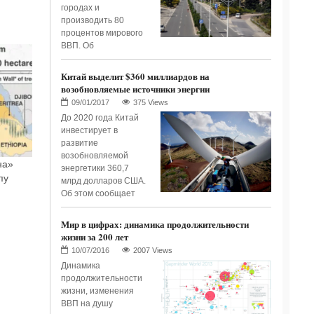
городах и
производить 80
процентов мирового
ВВП. Об
Китай выделит $360 миллиардов на
возобновляемые источники энергии
375 Views
До 2020 года Китай
инвестирует в
развитие
возобновляемой
на»
энергетики 360,7
пу
млрд долларов США.
Об этом сообщает
Мир в цифрах: динамика продолжительности
жизни за 200 лет
2007 Views
Динамика
продолжительности
жизни, изменения
ВВП на душу