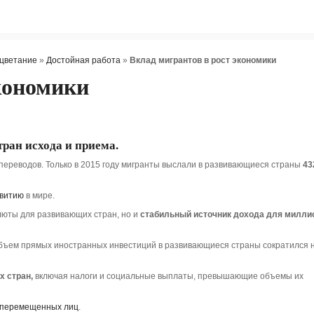
цветание
»
Достойная работа
»
Вклад мигрантов в рост экономики
кономики
ран исхода и приема.
переводов. Только в 2015 году мигранты выслали в развивающиеся страны
43
витию
в мире.
люты для развивающих стран, но и
стабильный источник дохода для милли
объем прямых иностранных инвестиций в развивающиеся страны сократился 
 стран,
включая налоги и социальные выплаты, превышающие объемы их
в перемещенных лиц
.