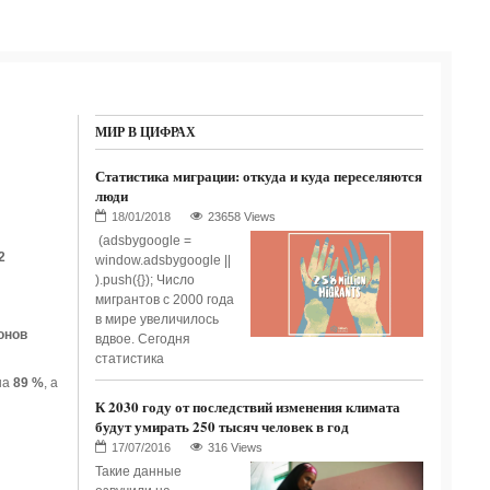
МИР В ЦИФРАХ
Статистика миграции: откуда и куда переселяются
люди
23658 Views
(adsbygoogle =
2
window.adsbygoogle ||
).push({}); Число
мигрантов с 2000 года
в мире увеличилось
онов
вдвое. Сегодня
статистика
на
89 %
, а
К 2030 году от последствий изменения климата
будут умирать 250 тысяч человек в год
316 Views
Такие данные