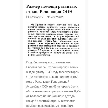
Размер помощи развитых
стран. Резолюция ООН
320 Views
Подобно плану восстановления
Европы после Второй мировой войны,
выдвинутому 1947 году госсекретарем
США Джорджем К. Маршаллом, в 1970
году в Резолюции Генеральной
Ассамблеи ООН (п. 43) впервые была
обозначена цель предоставления 0,7%
от валового национального дохода
каждой развитой страны в качестве
помощи развивающимся странам.