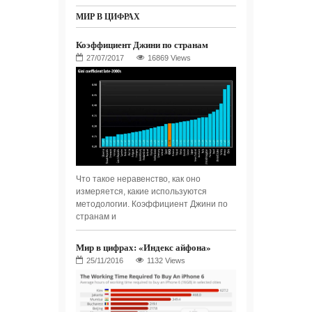
МИР В ЦИФРАХ
Коэффициент Джини по странам
16869 Views
Что такое неравенство, как оно
измеряется, какие используются
методологии. Коэффициент Джини по
странам и
Мир в цифрах: «Индекс айфона»
1132 Views