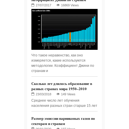
16869 Views
Что такое неравенство, как оно
измеряется, какие используются
методологии. Коэффициент Джини по
странам и
Сколько лет длилось образование в
разных странах мира 1950–2010
149 Views
Среднее число лет обучения
населения разных стран старше 15 лет
Размер эмиссии парниковых газов по
секторам и странам