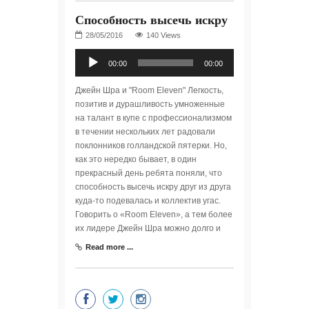
Способность высечь искру
140 Views
Аудиоплеер
00:00
00:00
Джейн Шра и "Room Eleven" Легкость,
позитив и дурашливость умноженные
на талант в купе с профессионализмом
в течении нескольких лет радовали
поклонников голландской пятерки. Но,
как это нередко бывает, в один
прекрасный день ребята поняли, что
способность высечь искру друг из друга
куда-то подевалась и коллектив угас.
Говорить о «Room Eleven», а тем более
их лидере Джейн Шра можно долго и
Read more ...