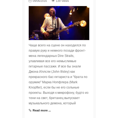
139 Views
Чаще всего на сцене он находился по
правую руку и немного позади фронт-
мена легендарных Dire Straits,
улавливая все его немыслимые
гитарные пассажи. И все бы знали
Джона Иллсли (John Illsley) как
прекрасного бас-гитариста и "брата по
оружию" Марка Нопфлера (Mark
Knopfler), если бы не его сольные
проекты. Выходя к микрофону, будто из
тени на свет, британец выпускает
музыкального демона, который
Read more ...