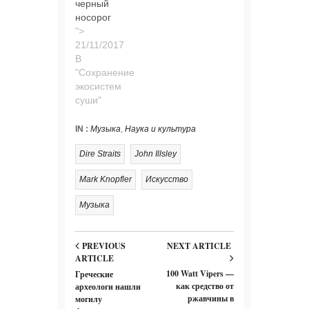
черный
носорог
">
В
"Сохранение
экосистем
суши"
IN :
Музыка
,
Наука и культура
Dire Straits
John Illsley
Mark Knopfler
Искусство
Музыка
PREVIOUS
NEXT ARTICLE
ARTICLE
100 Watt Vipers —
Греческие
как средство от
археологи нашли
ржавчины в
могилу