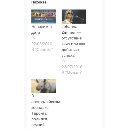
Похожее
Невидимые
Johanna
дети
Zimmer —
">
отсутствие
кича или как
В "Синема"
добиться
успеха
">
В "Музыка"
В
австралийском
зоопарке
Таронга
родился
редкий