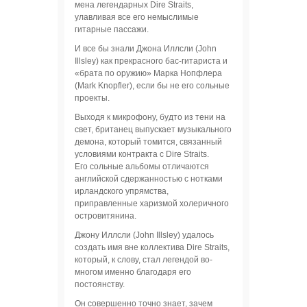
мена легендарных Dire Straits,
улавливая все его немыслимые
гитарные пассажи.
И все бы знали Джона Иллсли (John
Illsley) как прекрасного бас-гитариста и
«брата по оружию» Марка Нопфлера
(Mark Knopfler), если бы не его сольные
проекты.
Выходя к микрофону, будто из тени на
свет, британец выпускает музыкального
демона, который томится, связанный
условиями контракта с Dire Straits.
Его сольные альбомы отличаются
английской сдержанностью с нотками
ирландского упрямства,
приправленные харизмой холеричного
островитянина.
Джону Иллсли (John Illsley) удалось
создать имя вне коллектива Dire Straits,
который, к слову, стал легендой во-
многом именно благодаря его
постоянству.
Он совершенно точно знает, зачем