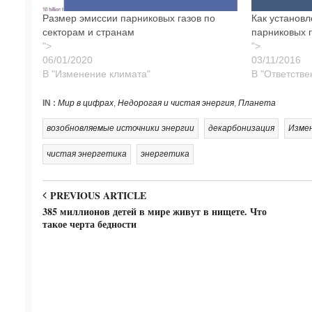
Размер эмиссии парниковых газов по
Как установ
секторам и странам
парниковых 
">
">
В "Изменение климата"
В "Ответств
IN :
Мир в цифрах
,
Недорогая и чистая энергия
,
Планета
возобновляемые источники энергии
декарбонизация
Изме
чистая энергетика
энергетика
PREVIOUS ARTICLE
385 миллионов детей в мире живут в нищете. Что
такое черта бедности