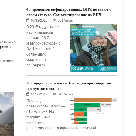
40 процентов инфицированных ВИЧ не знают о
своем статусе. Самотестирование на ВИЧ
501 Views
В 2015 году в мире
насчитывалось
порядка 36,7
оду вышел
миллионов людей с
ировую
ВИЧ-инфекцией,
более двух
миллионов
тижения
приобрели
Площадь поверхности Земли для производства
продуктов питания
842 Views
Площадь
поверхности Земли —
510 млн км2. На
графике ниже
изображено
распределение площади используемой