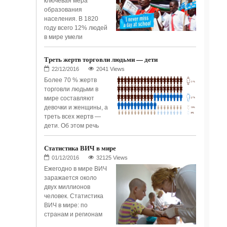
ключевая мера
образования
населения. В 1820
году всего 12% людей
в мире умели
Треть жертв торговли людьми — дети
2041 Views
Более 70 % жертв
торговли людьми в
мире составляют
девочки и женщины, а
треть всех жертв —
дети. Об этом речь
Статистика ВИЧ в мире
32125 Views
Ежегодно в мире ВИЧ
заражается около
двух миллионов
человек. Статистика
ВИЧ в мире: по
странам и регионам