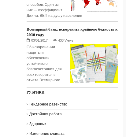
способов. Один из
них — коэффициент
Джини. ВВП на душу населения
Всемирный банк: искоренить крайнюю бедность к
2030 году
433 Views
Об искоренении
нищеты и
обеспечении
устойчивого
благосостояния для
всех говорится в
отчете Всемирного
РУБРИКИ
Гендерное равенство
Достойная работа
Здоровье
Изменение климата