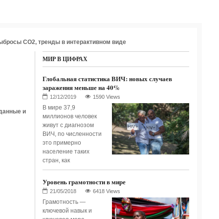
ыбросы СО2, тренды в интерактивном виде
МИР В ЦИФРАХ
Глобальная статистика ВИЧ: новых случаев
заражения меньше на 40%
1590 Views
В мире 37,9
 данные и
миллионов человек
живут с диагнозом
ВИЧ, по численности
это примерно
население таких
стран, как
Уровень грамотности в мире
6418 Views
Грамотность —
ключевой навык и