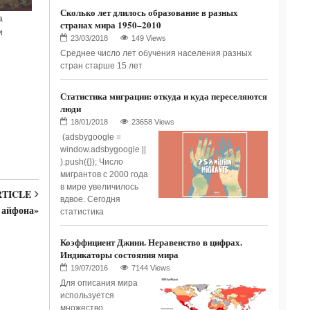
Сколько лет длилось образование в разных
а
странах мира 1950–2010
и
149 Views
Среднее число лет обучения населения разных
стран старше 15 лет
Статистика миграции: откуда и куда переселяются
люди
23658 Views
(adsbygoogle =
window.adsbygoogle ||
).push({}); Число
мигрантов с 2000 года
в мире увеличилось
RTICLE
вдвое. Сегодня
 айфона»
статистика
Коэффициент Джини. Неравенство в цифрах.
Индикаторы состояния мира
7144 Views
Для описания мира
используется
множество