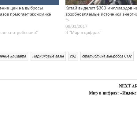
ление цен на выбросы
Китай выделит $360 миллиардов н
газов помогает экономике
возобновляемые источники энерги
">
енное потребление"
В "Мир в цифрах"
нение климата
Парниковые газы
со2
статистика выбросов CO2
NEXT A
Мир в цифрах: «Индекс