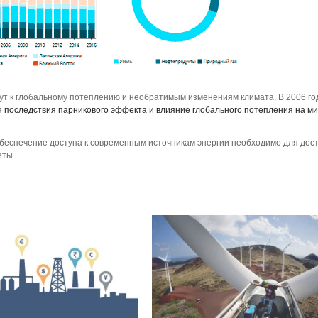
дут к глобальному потеплению и необратимым изменениям климата. В 2006 г
я
последствия парникового эффекта и влияние глобального потепления на м
еспечение доступа к современным источникам энергии необходимо для дос
еты.