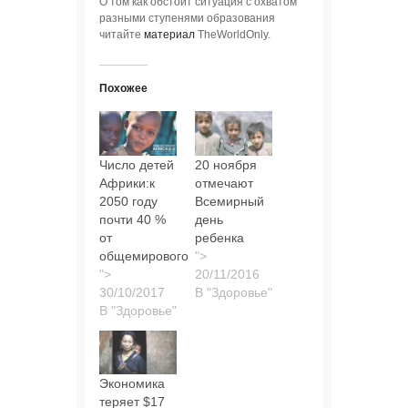
О том как обстоит ситуация с охватом
разными ступенями образования
читайте
материал
TheWorldOnly.
Похожее
Число детей
20 ноября
Африки:к
отмечают
2050 году
Всемирный
почти 40 %
день
от
ребенка
общемирового
">
">
В "Здоровье"
В "Здоровье"
Экономика
теряет $17