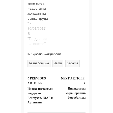
трлн из-за
недостатка
женщин на
рынке труда
">
В
"Гендерное
равенство"
IN :
Достойная работа
безработица
дети
работа
PREVIOUS
NEXT ARTICLE
ARTICLE
Индикаторы
Индекс несчастья:
мира. Уровень
лидируют
безработицы
Венесуэла, ЮАР и
Аргентина