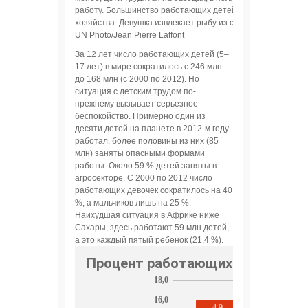
работу. Большинство работающих детей в мире заняты в 
хозяйства. Девушка извлекает рыбу из сети на берегу озер
UN Photo/Jean Pierre Laffont
За 12 лет число работающих детей (5–
17 лет) в мире сократилось с 246 млн
до 168 млн (с 2000 по 2012). Но
ситуация с детским трудом по-
прежнему вызывает серьезное
беспокойство. Примерно один из
десяти детей на планете в 2012-м году
работал, более половины из них (85
млн) заняты опасными формами
работы. Около 59 % детей заняты в
агросекторе. С 2000 по 2012 число
работающих девочек сократилось на 40
%, а мальчиков лишь на 25 %.
Наихудшая ситуация в Африке ниже
Сахары, здесь работают 59 млн детей,
а это каждый пятый ребенок (21,4 %).