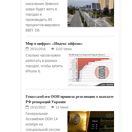
населения Земного
шара будет жить в
городах и
производить 80
процентов мирового
ВВП. Об
Мир в цифрах: «Индекс айфона»
1132 Views
Сколько часов нужно
работать в разных
городах, чтобы купить
iPhone 6.
Генассамблея ООН приняла резолюцию о выплате
РФ репараций Украине
12 Views
Генеральная
Ассамблея ООН 14
ноября на
специальной сессии