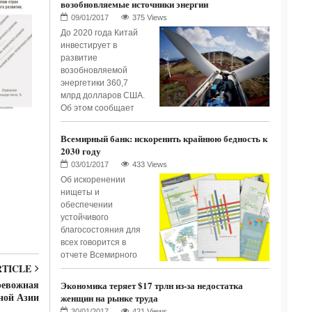
возобновляемые источники энергии
375 Views
До 2020 года Китай
инвестирует в
развитие
возобновляемой
энергетики 360,7
млрд долларов США.
Об этом сообщает
Всемирный банк: искоренить крайнюю бедность к
2030 году
433 Views
Об искоренении
нищеты и
обеспечении
устойчивого
благосостояния для
всех говорится в
отчете Всемирного
RTICLE
ревожная
Экономика теряет $17 трлн из-за недостатка
ной Азии
женщин на рынке труда
421 Views