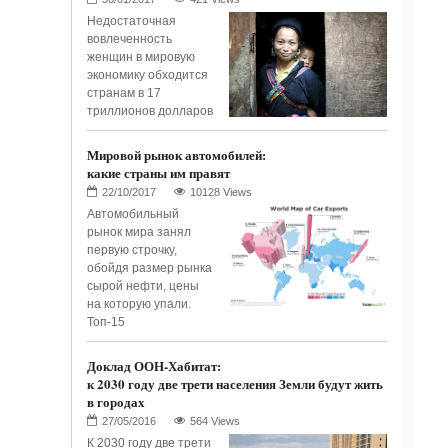
Недостаточная
вовлеченность
женщин в мировую
экономику обходится
странам в 17
триллионов долларов
Мировой рынок автомобилей:
какие страны им правят
10128 Views
Автомобильный
рынок мира занял
первую строчку,
обойдя размер рынка
сырой нефти, цены
на которую упали.
Топ-15
Доклад ООН-Хабитат:
к 2030 году две трети населения Земли будут жить
в городах
564 Views
К 2030 году две трети