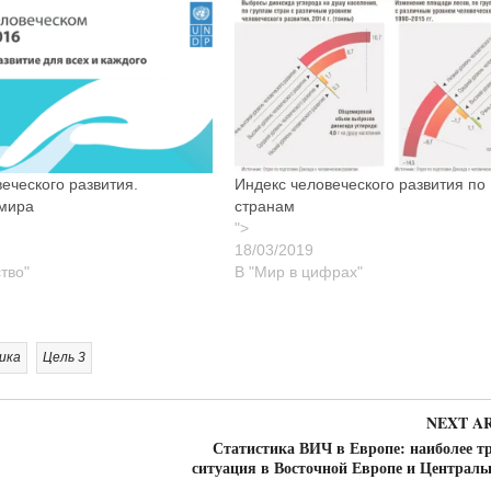
еческого развития.
Индекс человеческого развития по
мира
странам
">
тво"
В "Мир в цифрах"
ика
Цель 3
NEXT A
Статистика ВИЧ в Европе: наиболее т
ситуация в Восточной Европе и Централь