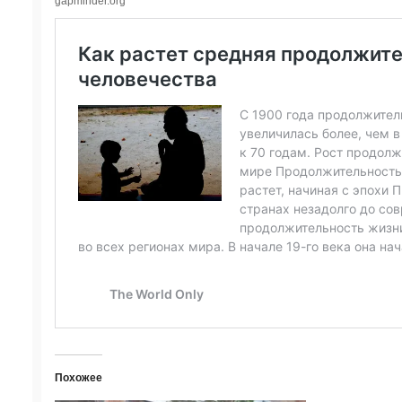
gapminder.org
Похожее