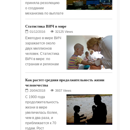
приняла резолюцию
о создании
механизма по выплате
Статистика ВИЧ в мире
32125 Views
Ежегодно в мире ВИЧ
заражается около
двух миллионов
человек. Статистика
ВИЧ в мире: по
странам и регионам
Как растет средняя продолжительность жизни
человечества
3937 Views
С 1900 года
продолжительность
жизни в мире
увеличилась более,
чем в два раза, и
приближается к 70
годам. Рост