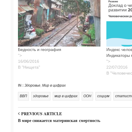
Бедность и география
Индекс челов
">
Индикаторы 
">
В "Нищета"
В "Человечес
IN :
Здоровье
,
Мир в цифрах
ВВП
здоровье
мир в цифрах
ООН
социум
статист
PREVIOUS ARTICLE
В мире снижается материнская смертность