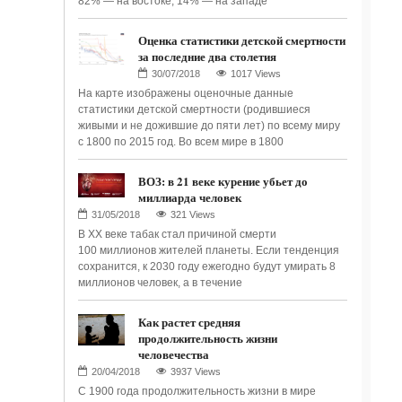
82% — на востоке, 14% — на западе
Оценка статистики детской смертности
за последние два столетия
1017 Views
На карте изображены оценочные данные
статистики детской смертности (родившиеся
живыми и не дожившие до пяти лет) по всему миру
с 1800 по 2015 год. Во всем мире в 1800
ВОЗ: в 21 веке курение убьет до
миллиарда человек
321 Views
В XX веке табак стал причиной смерти
100 миллионов жителей планеты. Если тенденция
сохранится, к 2030 году ежегодно будут умирать 8
миллионов человек, а в течение
Как растет средняя
продолжительность жизни
человечества
3937 Views
С 1900 года продолжительность жизни в мире