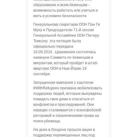
образование и всем беженцам –
возможность работать или учиться и
жить в условиях безопасности
Генеральному секретарю ООН Пан Ги
Муну и Председателю 71-й сессии
Генеральной Ассамблеи ООН Питеру
Томсону эта петиция была
официально передана
16.09.2016 . Церемония состоялась
накануне Саммита по беженцам и
мигрантам, который пройдет в штаб-
квартире ООН в Нью-Йорке 19
сентября.
Запущенная кампания с хэштегом
#WithRefugees призвана мобилизовать
поддержку людей, которые вынуждены
покидать свои дома и спасаться от
конфликтов и преследований. Они
нередко сталкиваются с ксенофобской
риторикой и ограничениями права на
поиск убежища.
На днях в Лондоне прошла акция в
поддержку перемещенных лиц под