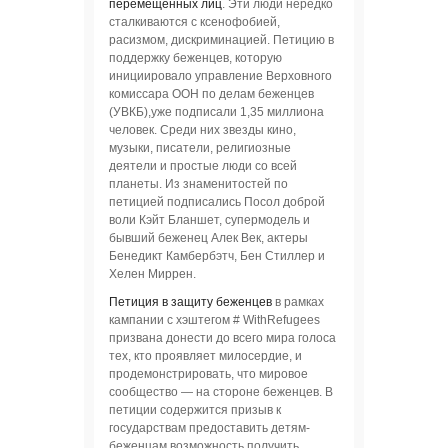
перемещенных лиц
. Эти люди нередко
сталкиваются с ксенофобией,
расизмом, дискриминацией. Петицию в
поддержку беженцев, которую
инициировало управление Верховного
комиссара ООН по делам беженцев
(УВКБ),уже подписали 1,35 миллиона
человек. Среди них звезды кино,
музыки, писатели, религиозные
деятели и простые люди со всей
планеты. Из знаменитостей по
петицией подписались Посол доброй
воли Кэйт Бланшет, супермодель и
бывший беженец Алек Век, актеры
Бенедикт Камбербэтч, Бен Стиллер и
Хелен Миррен.
Петиция в защиту беженцев
в рамках
кампании с хэштегом # WithRefugees
призвана донести до всего мира голоса
тех, кто проявляет милосердие, и
продемонстрировать, что мировое
сообщество — на стороне беженцев. В
петиции содержится призыв к
государствам предоставить детям-
беженцам возможность получить