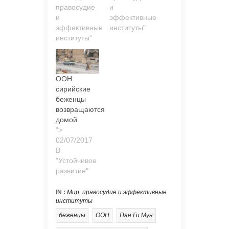
правосудие
и
и
эффективные
эффективные
институты"
институты"
ООН:
сирийские
беженцы
возвращаются
домой
">
В
"Устойчивое
развитие"
IN :
Мир, правосудие и эффективные
институты
беженцы
ООН
Пан Ги Мун