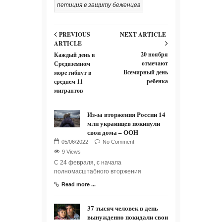
петиция в защиту беженцев
PREVIOUS
NEXT ARTICLE
ARTICLE
20 ноября
Каждый день в
отмечают
Средиземном
Всемирный день
море гибнут в
ребенка
среднем 11
мигрантов
Из-за вторжения России 14
млн украинцев покинули
свои дома – ООН
No Comment
9 Views
С 24 февраля, с начала
полномасштабного вторжения
Read more ...
37 тысяч человек в день
вынужденно покидали свои