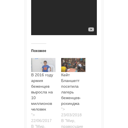
Похожее
В 2016 году
Кейт
армия
Бланшетт
беженцев
посетила
выросла на
лагерь
10
беженцев-
миллионов
рохинджа
человек
">
">
В "Мир,
В "Мир,
правосудие