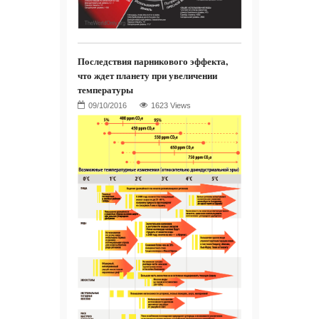
Последствия парникового эффекта,
что ждет планету при увеличении
температуры
1623 Views