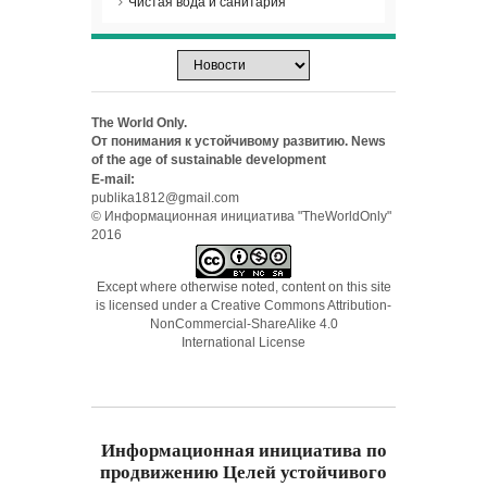
Чистая вода и санитария
The World Only.
От понимания к устойчивому развитию. News
of the age of sustainable development
E-mail:
publika1812@gmail.com
© Информационная инициатива "TheWorldOnly"
2016
Except where otherwise noted, content on this site
is licensed under a
Creative Commons Attribution-
NonCommercial-ShareAlike 4.0
International License
Информационная инициатива по
продвижению Целей устойчивого