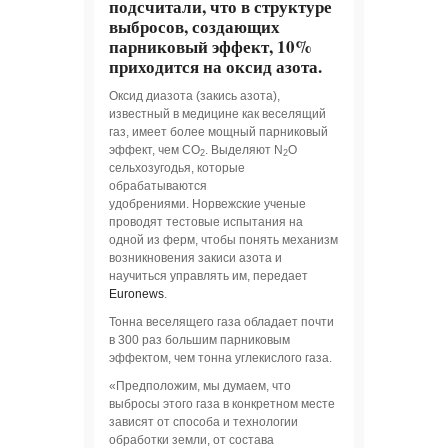
подсчитали, что в структуре
выбросов, создающих
парниковый эффект, 10%
приходится на оксид азота.
Оксид диазота (закись азота),
известный в медицине как веселящий
газ, имеет более мощный парниковый
эффект, чем CO
. Выделяют N
О
2
2
сельхозугодья, которые
обрабатываются
удобрениями. Норвежские ученые
проводят тестовые испытания на
одной из ферм, чтобы понять механизм
возникновения закиси азота и
научиться управлять им, передает
Euronews
.
Тонна веселящего газа обладает почти
в 300 раз большим парниковым
эффектом, чем тонна углекислого газа.
«Предположим, мы думаем, что
выбросы этого газа в конкретном месте
зависят от способа и технологии
обработки земли, от состава