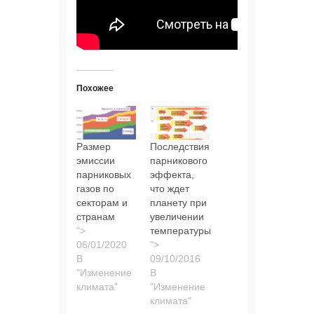
Похожее
Размер
Последствия
эмиссии
парникового
парниковых
эффекта,
газов по
что ждет
секторам и
планету при
странам
увеличении
">
температуры
">
В
"Изменение
В
климата"
"Изменение
климата"