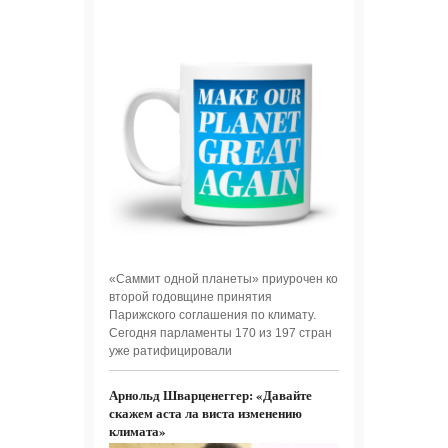
«Саммит одной планеты» приурочен ко
второй годовщине принятия
Парижского соглашения по климату.
Сегодня парламенты 170 из 197 стран
уже ратифицировали
Арнольд Шварценеггер: «Давайте
скажем аста ла виста изменению
климата»