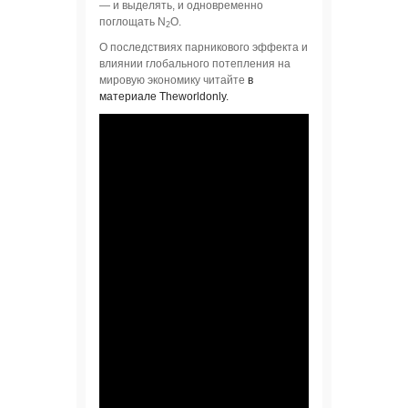
— и выделять, и одновременно
поглощать N
О.
2
О последствиях парникового эффекта и
влиянии глобального потепления на
мировую экономику читайте
в
материале Theworldonly.