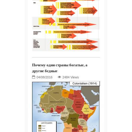
Почему одни страны богатые, а
другие бедные
2484 Views