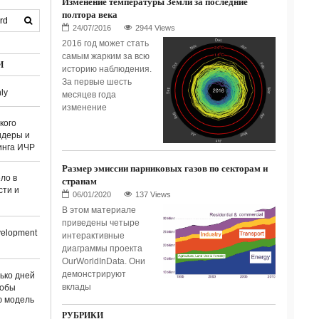
Изменение температуры Земли за последние
полтора века
2944 Views
2016 год может стать
самым жарким за всю
И
историю наблюдения.
За первые шесть
ly
месяцев года
изменение
кого
идеры и
инга ИЧР
Размер эмиссии парниковых газов по секторам и
ло в
странам
сти и
137 Views
В этом материале
приведены четыре
elopment
интерактивные
диаграммы проекта
OurWorldInData. Они
демонстрируют
лько дней
вклады
тобы
ю модель
РУБРИКИ