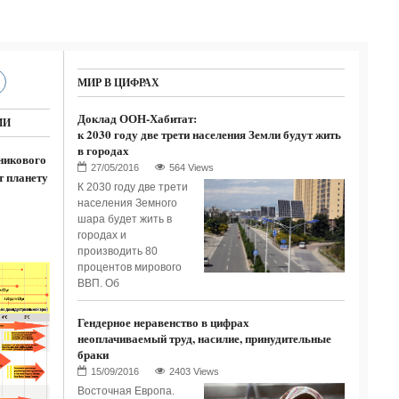
МИР В ЦИФРАХ
Доклад ООН-Хабитат:
ИИ
к 2030 году две трети населения Земли будут жить
в городах
никового
564 Views
т планету
К 2030 году две трети
населения Земного
шара будет жить в
городах и
производить 80
процентов мирового
ВВП. Об
Гендерное неравенство в цифрах
неоплачиваемый труд, насилие, принудительные
браки
2403 Views
Восточная Европа.