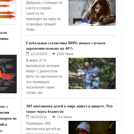
Девушка, стоящая на
учете в службе
занятости,
приходит на одну из
плановых лекций.
Тема
вала
ницы
Глобальная статистика ВИЧ: новых случаев
заражения меньше на 40%
1590 Views
В мире 37,9
миллионов человек
живут с диагнозом
ВИЧ, по численности
это примерно
население таких
стран, как
385 миллионов детей в мире живут в нищете. Что
ов: с
такое черта бедности
зилия
714 Views
покров по
ий к
Примерно 385
миллионов детей во
ы