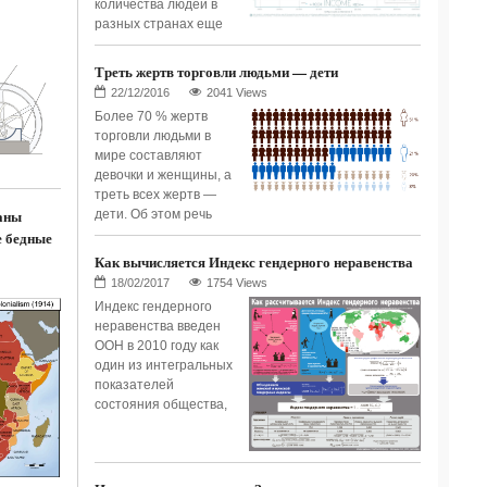
количества людей в
разных странах еще
Треть жертв торговли людьми — дети
2041 Views
Более 70 % жертв
торговли людьми в
мире составляют
девочки и женщины, а
треть всех жертв —
аны
дети. Об этом речь
е бедные
Как вычисляется Индекс гендерного неравенства
1754 Views
Индекс гендерного
неравенства введен
ООН в 2010 году как
один из интегральных
показателей
состояния общества,