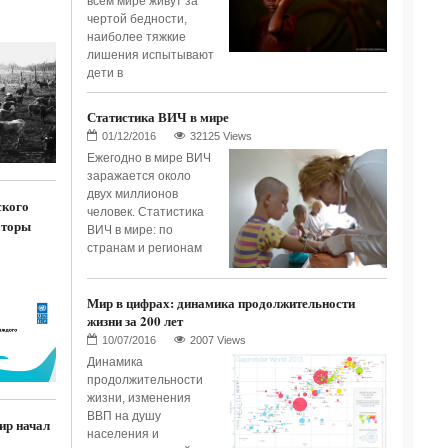
всем мире живут за
чертой бедности,
наиболее тяжкие
лишения испытывают
дети в
Статистика ВИЧ в мире
32125 Views
Ежегодно в мире ВИЧ
заражается около
двух миллионов
ского
человек. Статистика
аторы
ВИЧ в мире: по
странам и регионам
Мир в цифрах: динамика продолжительности
жизни за 200 лет
2007 Views
Динамика
продолжительности
жизни, изменения
ВВП на душу
ир начал
населения и