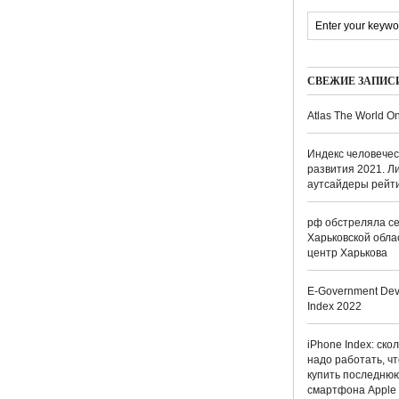
СВЕЖИЕ ЗАПИС
Atlas The World On
Индекс человечес
развития 2021. Л
аутсайдеры рейт
рф обстреляла се
Харьковской обла
центр Харькова
E-Government Dev
Index 2022
iPhone Index: ско
надо работать, ч
купить последню
смартфона Apple