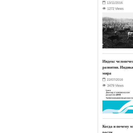
1272 Views
Индекс человече
развития. Индик
мира
3479 Views
Когда и почему м
расти