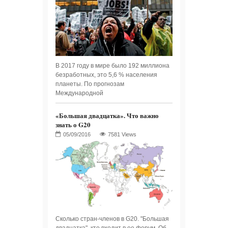
В 2017 году в мире было 192 миллиона
безработных, это 5,6 % населения
планеты. По прогнозам
Международной
«Большая двадцатка». Что важно
знать о G20
7581 Views
Сколько стран-членов в G20. "Большая
двадцатка", кто входит в ее форум. Об