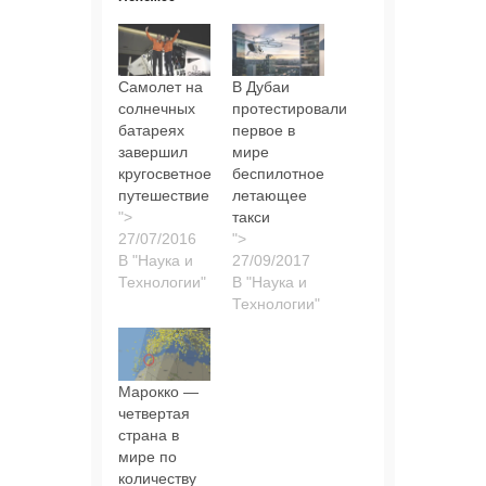
Самолет на
В Дубаи
солнечных
протестировали
батареях
первое в
завершил
мире
кругосветное
беспилотное
путешествие
летающее
">
такси
">
В "Наука и
Технологии"
В "Наука и
Технологии"
Марокко —
четвертая
страна в
мире по
количеству