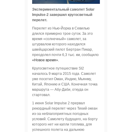
Экспериментальный самолет Solar
Impulse-2 завершил кругосветный
перелет.
Перелет из Нью-Йорка в Севилью
длился примерно трое суток. За это
время «солнечный» самолет, за
штурвалом которого находился
швейцарский пилот Бертран Пикар,
преодолел почти 6,3 тыс. км, сообщило
«Новое время».
Кругосветное путешествие SI2
началось 9 марта 2015 года. Самолет
уже посетил Оман, Индию, Мьянму,
Китай, Японию и США. Конечная точка
маршрута — Абу-Даби, откуда он
стартовал.
1 июня Solar Impulse 2 прервал
рекордный перелет через Тихий океан
из-за неблагоприятных погодных
условий. Самолету будущего, на борту
которого нет ни капли топлива, для
успешного полета на дальнюю