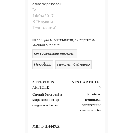
авиаперевозок
">
В "Наука и
Технологии"
IN :
Наука и Технологии
,
Недорогая и
чистая энергия
кругосветный перелет
Нью-Йорк
самолет будущего
PREVIOUS
NEXT ARTICLE
ARTICLE
В Тибете
Самый быстрый в
появился
мире компьютер
заповедник
создали в Китае
темного неба
МИР В ЦИФРАХ