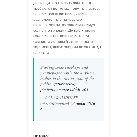
дистанцию (8 тысяч километров)
требуются не только попутный ветер,
но и безоблачное небо, чтобы
расположенные на крыльях
фотоэлементы получали максимум
солнечной энергии. До наступления
сумерек литий-ионные батареи
самолета должны быть полностью
заряжены, иначе энергии не хватит до
рассвета.
Starting some checkups and
maintenance while the airplane
bathes in the sun in front of the
public
#futureisclean
pic.twitter.com/n5h6hRve64
— SOLAR IMPULSE
(@solarimpulse)
23 июня 2016
г.
Похожее