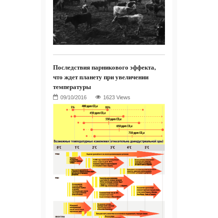
Последствия парникового эффекта,
что ждет планету при увеличении
температуры
1623 Views