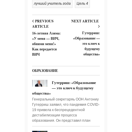
лучший учитель года
Цель 4
PREVIOUS
NEXT ARTICLE
ARTICLE
Гутерриш:
16-летняя Азима:
«Образование —
«У меня — ВИЧ,
это ключ к
обними меня!»
будущему
Как передается
общества»
ВИЧ
ОБРАЗОВАНИЕ
Гутерриш: «Образование
— это ключ к будущему
общества»
Генеральный секретаряь ООН Антониу
Гутерриш заявил, что пандемия COVID-
19 привела к беспрецедентной
дестабилизации процесса
образования. Он представил план