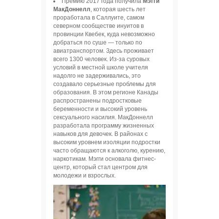
Премию 2017 года получила
Мэгги
МакДоннелл
, которая шесть лет
проработала в Саллуите, самом
северном сообществе инуитов в
провинции Квебек, куда невозможно
добраться по суше — только по
авиатранспортом. Здесь проживает
всего 1300 человек. Из-за суровых
условий в местной школе учителя
надолго не задерживались, это
создавало серьезные проблемы для
образования. В этом регионе Канады
распространены подростковые
беременности и высокий уровень
сексуального насилия. МакДоннелл
разработала программу жизненных
навыков для девочек. В районах с
высоким уровнем изоляции подростки
часто обращаются к алкоголю, курению,
наркотикам. Мэгги основала фитнес-
центр, который стал центром для
молодежи и взрослых.