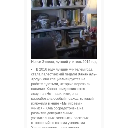
Нэнси Этвелл, лучший учитель 2015 года. Фото: globalteach
В 2016 году лучшим учителем года
стала палестинский педагог
Ханан аль-
Хроуб
, она специализируется на
работе с детьми, которые пережили
насилие. Ханан придерживается
лозунга «Нет насилию», она
разработала особый подход, который
изложила в книге «Мы играем и
учимся». Она сосредоточена на
развитии доверительных,
уважительных, честных и ласковых
отношений со своими учениками.
Ханан поощряет позитивное