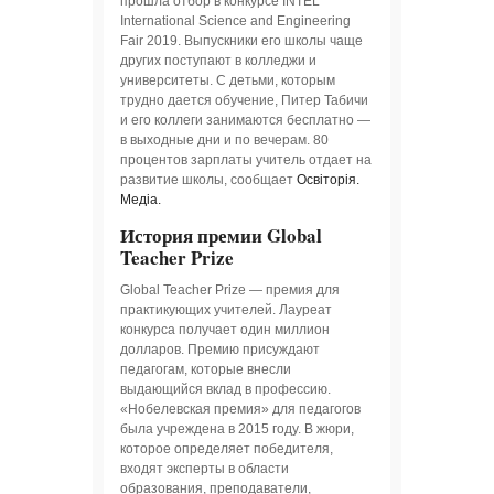
прошла отбор в конкурсе INTEL
International Science and Engineering
Fair 2019. Выпускники его школы чаще
других поступают в колледжи и
университеты. С детьми, которым
трудно дается обучение, Питер Табичи
и его коллеги занимаются бесплатно —
в выходные дни и по вечерам. 80
процентов зарплаты учитель отдает на
развитие школы, сообщает
Освіторія.
Медіа.
История премии Global
Teacher Prize
Global Teacher Prize — премия для
практикующих учителей. Лауреат
конкурса получает один миллион
долларов. Премию присуждают
педагогам, которые внесли
выдающийся вклад в профессию.
«Нобелевская премия» для педагогов
была учреждена в 2015 году. В жюри,
которое определяет победителя,
входят эксперты в области
образования, преподаватели,