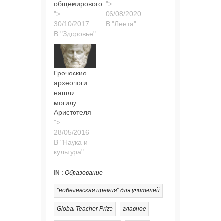
общемирового
">
">
В "Лента"
В "Здоровье"
Греческие
археологи
нашли
могилу
Аристотеля
">
В "Наука и
культура"
IN :
Образование
"нобелевская премия" для учителей
Global Teacher Prize
главное