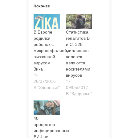
Похожее
В Европе
Статистика
родился
гепатитов В
ребенок с
и С: 325
микроцефалией,
миллионов
вызванной
человек
вирусом
являются
Зика
носителями
">
вирусов
">
В "Здоровье"
В "Здоровье"
40
процентов
инфицированных
ВИЧ не