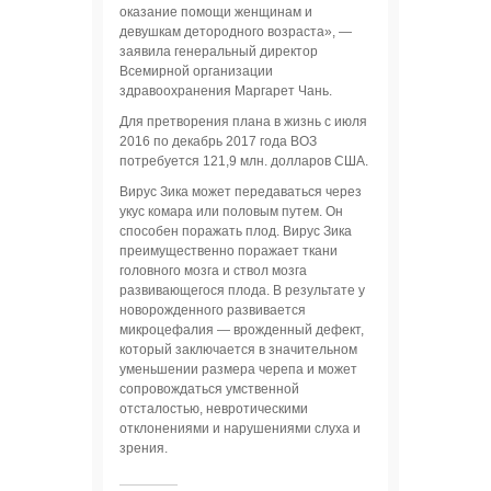
оказание помощи женщинам и
девушкам детородного возраста», —
заявила генеральный директор
Всемирной организации
здравоохранения Маргарет Чань.
Для претворения плана в жизнь с июля
2016 по декабрь 2017 года ВОЗ
потребуется 121,9 млн. долларов США.
Вирус Зика может передаваться через
укус комара или половым путем. Он
способен поражать плод. Вирус Зика
преимущественно поражает ткани
головного мозга и ствол мозга
развивающегося плода. В результате у
новорожденного развивается
микроцефалия — врожденный дефект,
который заключается в значительном
уменьшении размера черепа и может
сопровождаться умственной
отсталостью, невротическими
отклонениями и нарушениями слуха и
зрения.