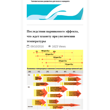
Последствия парникового эффекта,
что ждет планету при увеличении
температуры
1623 Views