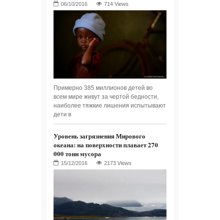
714 Views
Примерно 385 миллионов детей во
всем мире живут за чертой бедности,
наиболее тяжкие лишения испытывают
дети в
Уровень загрязнения Мирового
океана: на поверхности плавает 270
000 тонн мусора
2173 Views