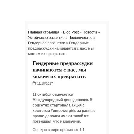
Главная страница
»
Blog Post
»
Новости
»
Устойчивое развитие
»
Человечество
»
Гендерное равенство
»
Гендерные
предрассудки начинаются с нас, мы
можем их прекратить
Гендерные предрассудки
начинаются с нас, мы
можем их прекратить
11 октября отмечается
Международный день девочек. В
соцсетях стартовала акция с
хэштегом #‎empowergirls‬ за равные
права: девочки имеют такой же
потенциал, что и мальчики.
Сегодня в мире проживает 1,1