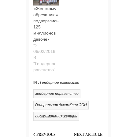
«Женскому
обрезанию»
подверглись
125
миллионов
девочек
">
В
"Гендерное
равенство"
IN :
Гендерное равенство
гендерное неравенство
Генеральная Ассамблея ООН
дискриминация женщин
PREVIOUS
NEXT ARTICLE