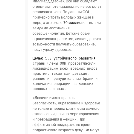
миллиард девочек. Все они обладают
огромным потенциалом, но не все могут
реализовать его. По данным ООН,
примерно треть молодых женщин в
мире, а это около
70 миллионов
, вышли
замуж до достижения
совершеннолетия. Детские браки
ограничивают развитие, лишая девочек
возможности получить образование,
несут угрозу здоровью.
Целью 5.3 устойчивого развития
страны члены ООН провозгласили 
ликвидидацию всех вредных видов 
практик, такие как детские, 
ранние и принудительные браки и 
калечащие операции на женских 
половых органах.
«Девочки имеют право на
безопасность, образование и здоровье
не только в период критически важного
становления, но и по мере взросления
и превращения в женщин. При
эффективной поддержке во время
подросткового возраста девушки могут