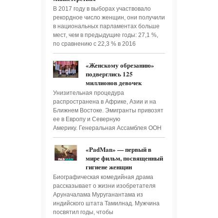
В 2017 году в выборах участвовало
рекордное число женщин, они получили
в национальных парламентах больше
мест, чем в предыдущие годы: 27,1 %,
по сравнению с 22,3 % в 2016
«Женскому обрезанию»
подверглись 125
миллионов девочек
Унизительная процедура
распространена в Африке, Азии и на
Ближнем Востоке. Эмигранты привозят
ее в Европу и Северную
Америку. Генеральная Ассамблея ООН
«PadMan» — первый в
мире фильм, посвященный
гигиене женщин
Биографическая комедийная драма
рассказывает о жизни изобретателя
Аруначалама Муруганантама из
индийского штата Тамилнад. Мужчина
посвятил годы, чтобы