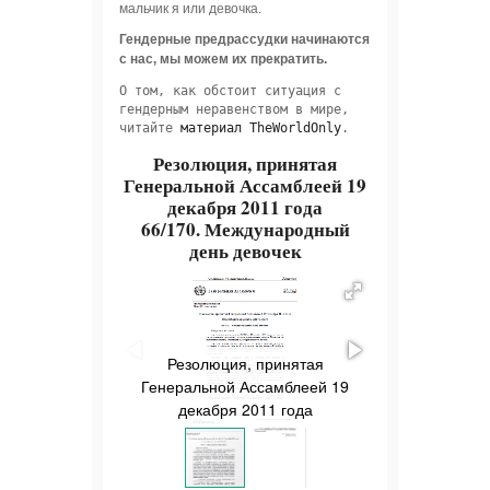
мальчик я или девочка.
Гендерные предрассудки начинаются
с нас, мы можем их прекратить.
О том, как обстоит ситуация с 
гендерным неравенством в мире, 
читайте 
материал TheWorldOnly
.
Резолюция, принятая
Генеральной Ассамблеей 19
декабря 2011 года
66/170. Международный
день девочек
Резолюция, принятая
Резолюци
Генеральной Ассамблеей 19
Генеральной
декабря 2011 года
декабря