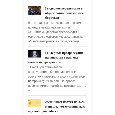
Гендерное неравенство в
образовании: зачем с ним
бороться
В странах с меньшим неравенством
доходов между мужчинами и
женщинами девочки превосходят
мальчиков в математических навыках,
об этом говорится в новом докладе
Гендерные предрассудки
начинаются с нас, мы
можем их прекратить
11 октября отмечается
Международный день девочек. В
соцсетях стартовала акция с хэштегом
#‎empowergirls‬ за равные права:
девочки имеют такой же потенциал, что
и
Женщинам платят на 23%
меньше, чем мужчинам, за
одинаковую работу