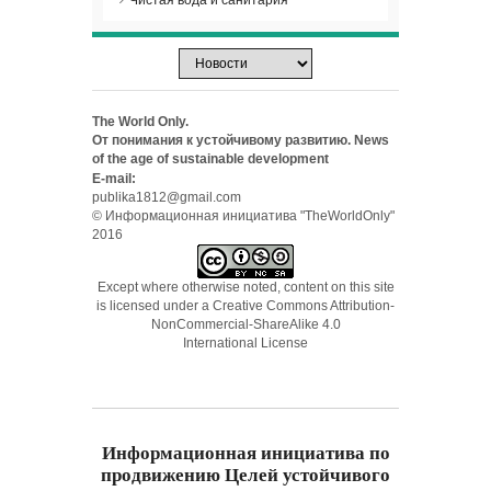
Чистая вода и санитария
The World Only.
От понимания к устойчивому развитию. News
of the age of sustainable development
E-mail:
publika1812@gmail.com
© Информационная инициатива "TheWorldOnly"
2016
Except where otherwise noted, content on this site
is licensed under a
Creative Commons Attribution-
NonCommercial-ShareAlike 4.0
International License
Информационная инициатива по
продвижению Целей устойчивого