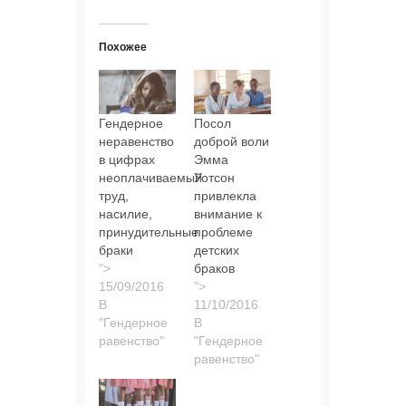
Похожее
Гендерное
Посол
неравенство
доброй воли
в цифрах
Эмма
неоплачиваемый
Уотсон
труд,
привлекла
насилие,
внимание к
принудительные
проблеме
браки
детских
">
браков
">
В
"Гендерное
В
равенство"
"Гендерное
равенство"