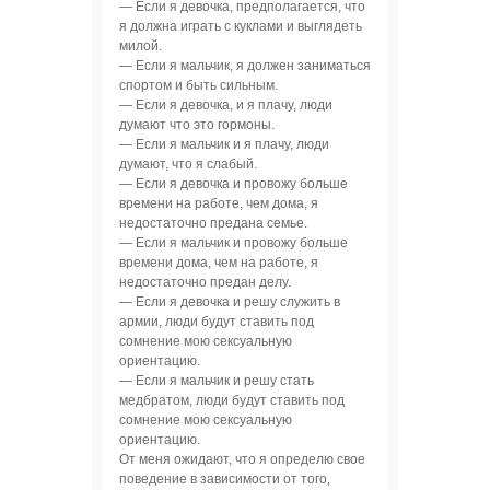
— Если я девочка, предполагается, что
я должна играть с куклами и выглядеть
милой.
— Если я мальчик, я должен заниматься
спортом и быть сильным.
— Если я девочка, и я плачу, люди
думают что это гормоны.
— Если я мальчик и я плачу, люди
думают, что я слабый.
— Если я девочка и провожу больше
времени на работе, чем дома, я
недостаточно предана семье.
— Если я мальчик и провожу больше
времени дома, чем на работе, я
недостаточно предан делу.
— Если я девочка и решу служить в
армии, люди будут ставить под
сомнение мою сексуальную
ориентацию.
— Если я мальчик и решу стать
медбратом, люди будут ставить под
сомнение мою сексуальную
ориентацию.
От меня ожидают, что я определю свое
поведение в зависимости от того,