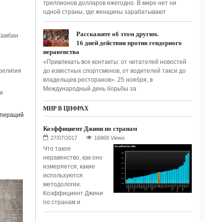
триллионов долларов ежегодно. В мире нет ни
одной страны, где женщины зарабатывают
Расскажите об этом другим.
Гамбии
16 дней действия против гендерного
неравенства
«Привлекать все контакты: от читателей новостей
религия
до известных спортсменов, от водителей такси до
владельцев ресторанов». 25 ноября, в
Международный день борьбы за
и
МИР В ЦИФРАХ
операций
Коэффициент Джини по странам
16869 Views
Что такое
неравенство, как оно
измеряется, какие
используются
методологии.
Коэффициент Джини
по странам и