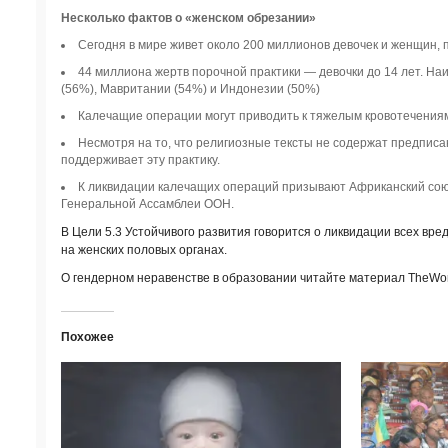
Несколько фактов о «женском обрезании»
Сегодня в мире живет около 200 миллионов девочек и женщин,
44 миллиона жертв порочной практики — девочки до 14 лет. Н
(56%), Мавритании (54%) и Индонезии (50%)
Калечащие операции могут приводить к тяжелым кровотечениям
Несмотря на то, что религиозные тексты не содержат предписа
поддерживает эту практику.
К ликвидации калечащих операций призывают Африканский союз
Генеральной Ассамблеи ООН.
В Цели 5.3 Устойчивого развития говорится о ликвидации всех вре
на женских половых органах.
О гендерном неравенстве в образовании читайте материал TheWor
Похожее