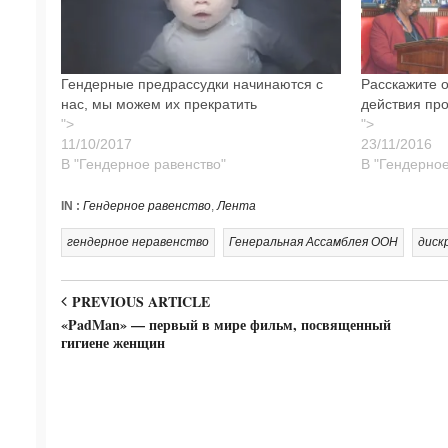
Гендерные предрассудки начинаются с
Расскажите о
нас, мы можем их прекратить
действия про
">
">
В "Гендерное равенство"
В "Гендерное
IN :
Гендерное равенство
,
Лента
гендерное неравенство
Генеральная Ассамблея ООН
диск
PREVIOUS ARTICLE
«PadMan» — первый в мире фильм, посвященный
гигиене женщин