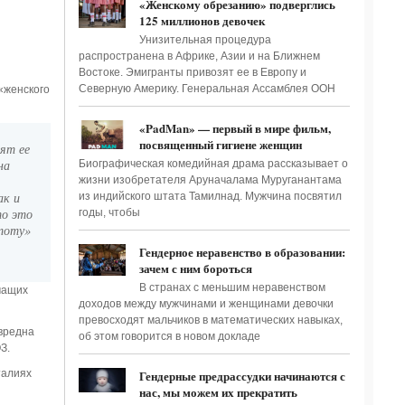
«Женскому обрезанию» подверглись
125 миллионов девочек
Унизительная процедура
распространена в Африке, Азии и на Ближнем
Востоке. Эмигранты привозят ее в Европу и
Северную Америку. Генеральная Ассамблея ООН
«женского
«PadMan» — первый в мире фильм,
посвященный гигиене женщин
ят ее
на
Биографическая комедийная драма рассказывает о
жизни изобретателя Аруначалама Муруганантама
ак и
из индийского штата Тамилнад. Мужчина посвятил
то это
годы, чтобы
тоту»
Гендерное неравенство в образовании:
зачем с ним бороться
В странах с меньшим неравенством
чащих
доходов между мужчинами и женщинами девочки
превосходят мальчиков в математических навыках,
вредна
об этом говорится в новом докладе
З.
талиях
Гендерные предрассудки начинаются с
нас, мы можем их прекратить