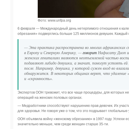
Фото: www.unfpa.org
6 февраля — Международный день нетерпимого отношения к калеч
обрезания» подверглись больше 125 миллионов девушек. Каждый г
— Эта практика распространена во многих африканских ст
в Европу и Северную Америку, —
говорит
Нафисату Диоп из
женских гениталиях являются неотъемлемой частью воспи
подавляют либидо девушки, а значит, помогут устоять ей
после. Например, девушка, у которой сужен вход во влагали
обнаружится. В некоторых общинах верят, что удаление
и «скромность».
Экспертов ООН тревожит, что все чаще процедуры, для которых не
операций на женских половых органах.
— Медработники способствуют нарушению прав девочек. Их участи
для здоровья. Не говоря уже о том, что это подрывает глобальны
ООН объявила войну «женскому обрезанию» в 1997 году. Успехи ест
значительно меньше, чем среди женщин старше 35-ти.