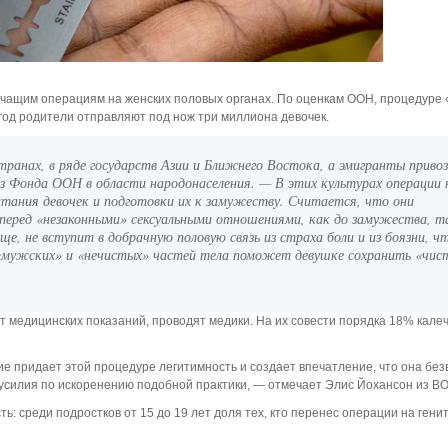
ащим операциям на женских половых органах. По оценкам ООН, процедуре 
од родители отправляют под нож три миллиона девочек.
ранах, в ряде государств Азии и Ближнего Востока, а эмигранты привоз
 Фонда ООН в области народонаселения. — В этих культурах операции 
тания девочек и подготовки их к замужеству. Считается, что они
 перед «незаконными» сексуальными отношениями, как до замужества, т
ще, не вступит в добрачную половую связь из страха боли и из боязни, ч
 «мужских» и «нечистых» частей тела поможет девушке сохранить «чис
т медицинских показаний, проводят медики. На их совести порядка 18% кале
е придает этой процедуре легитимность и создает впечатление, что она без
е усилия по искоренению подобной практики, — отмечает Элис Йохансон из ВО
ь: среди подростков от 15 до 19 лет доля тех, кто перенес операции на гени