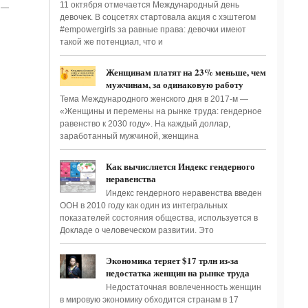
11 октября отмечается Международный день
, —
девочек. В соцсетях стартовала акция с хэштегом
#‎empowergirls‬ за равные права: девочки имеют
такой же потенциал, что и
Женщинам платят на 23% меньше, чем
мужчинам, за одинаковую работу
Тема Международного женского дня в 2017-м —
«Женщины и перемены на рынке труда: гендерное
равенство к 2030 году». На каждый доллар,
заработанный мужчиной, женщина
Как вычисляется Индекс гендерного
неравенства
Индекс гендерного неравенства введен
ООН в 2010 году как один из интегральных
показателей состояния общества, используется в
Докладе о человеческом развитии. Это
Экономика теряет $17 трлн из-за
недостатка женщин на рынке труда
Недостаточная вовлеченность женщин
в мировую экономику обходится странам в 17