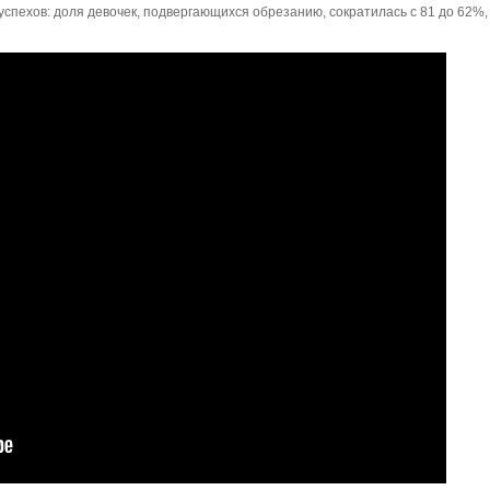
спехов: доля девочек, подвергающихся обрезанию, сократилась с 81 до 62%