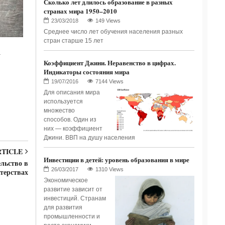
Сколько лет длилось образование в разных
странах мира 1950–2010
149 Views
Среднее число лет обучения населения разных
стран старше 15 лет
а
Коэффициент Джини. Неравенство в цифрах.
Индикаторы состояния мира
7144 Views
Для описания мира
используется
множество
способов. Один из
них — коэффициент
Джини. ВВП на душу населения
RTICLE
Инвестиции в детей: уровень образования в мире
льство в
1310 Views
терствах
Экономическое
развитие зависит от
инвестиций. Странам
для развития
промышленности и