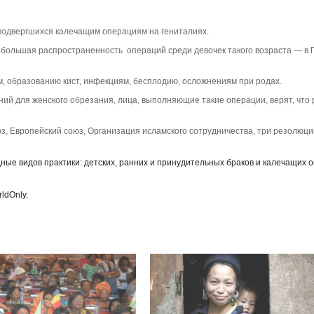
 подвергшихся калечащим операциям на гениталиях.
аибольшая распространенность операций среди девочек такого возраста — в 
, образованию кист, инфекциям, бесплодию, осложнениям при родах.
ний для женского обрезания, лица, выполняющие такие операции, верят, что 
, Европейский союз, Организация исламского сотрудничества, три резолюци
дные видов практики: детских, ранних и принудительных браков и калечащих 
ldOnly.