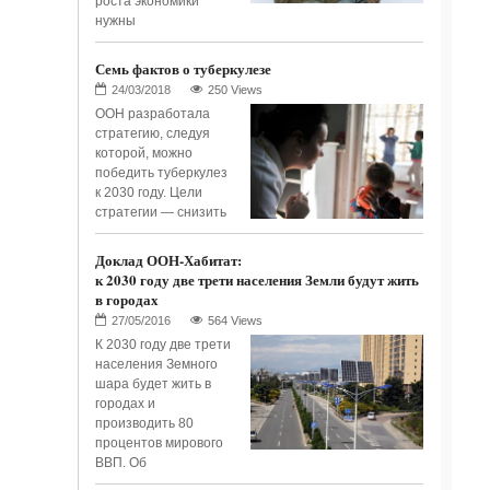
роста экономики
нужны
Семь фактов о туберкулезе
250 Views
ООН разработала
стратегию, следуя
которой, можно
победить туберкулез
к 2030 году. Цели
стратегии — снизить
Доклад ООН-Хабитат:
к 2030 году две трети населения Земли будут жить
в городах
564 Views
К 2030 году две трети
населения Земного
шара будет жить в
городах и
производить 80
процентов мирового
ВВП. Об