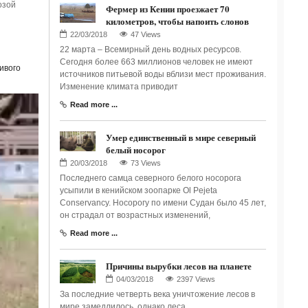
озой
Фермер из Кении проезжает 70
километров, чтобы напоить слонов
47 Views
22 марта – Всемирный день водных ресурсов.
Сегодня более 663 миллионов человек не имеют
ивого
источников питьевой воды вблизи мест проживания.
Изменение климата приводит
Read more ...
Умер единственный в мире северный
белый носорог
73 Views
Последнего самца северного белого носорога
усыпили в кенийском зоопарке Ol Pejeta
Conservancy. Носорогу по имени Судан было 45 лет,
он страдал от возрастных изменений,
Read more ...
Причины вырубки лесов на планете
2397 Views
За последние четверть века уничтожение лесов в
мире замедлилось, однако леса