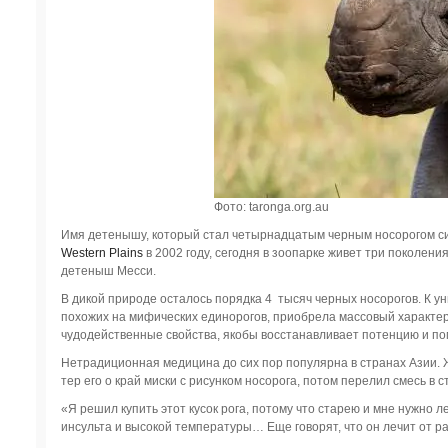
Фото: taronga.org.au
Имя детенышу, который стал четырнадцатым черным носорогом си
Western Plains
в 2002 году, сегодня в зоопарке живет три поколени
детеныш Месси.
В дикой природе осталось порядка 4 тысяч черных носорогов. К у
похожих на мифических единорогов, приобрела массовый характер в
чудодейственные свойства, якобы восстанавливает потенцию и по
Нетрадиционная медицина до сих пор популярна в странах Азии. Ж
тер его о край миски с рисунком носорога, потом перелил смесь в с
«Я решил купить этот кусок рога, потому что старею и мне нужно ле
инсульта и высокой температуры… Еще говорят, что он лечит от р