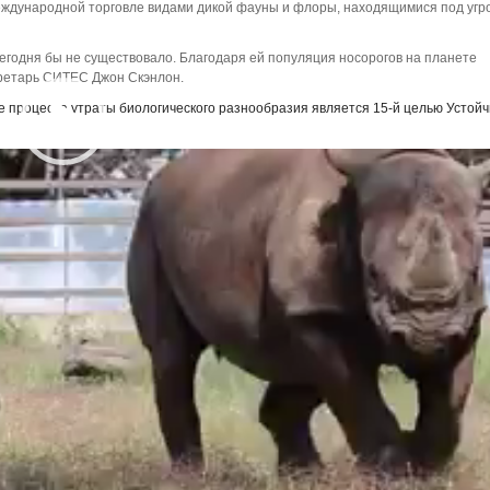
международной торговле видами дикой фауны и флоры, находящимися под угр
егодня бы не существовало. Благодаря ей популяция носорогов на планете
ретарь СИТЕС Джон Скэнлон.
 процесса утраты биологического разнообразия является 15-й целью Устойч