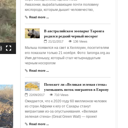
Амазонки, вырабатывающие почти половину
кислорода, которым дышит человечество,
Read more ...
В австралийском зоопарке Таронга
родился редкий черный носорог
136 Views
Малыш появился на свет в Хеллоуин, посетителям
его показали только 21 ноября. Фото: taronga.org.au
Имя детенышу, который стал четырнадцатым
черным носорогом
Read more ...
Поможет ли «Великая зеленая стена»
уменьшить поток мигрантов в Европу
710 Views
Ожидается, что к 2020 году 60 миллионов человек
из стран Африки к югу от Сахары станут
мигрантами из-за опустынивания. «Великая
зеленая стена» (Great Green Wall) — проект
Read more ...