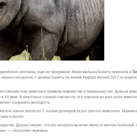
днейского зоопарка, еще не придумали. Мама малыша Бахита приехала в
Ta
я черных носорогов. У дочери Бахиты по кличке Куфара весной 2017-го родил
ничтожению этих животных привели невежество и браконьерство. Добыча жив
 ХХ веке. В некоторых странах считается, что порошок из рога этого животн
могает сохранить молодость.
итель Ханоя заплатил 2 тысячи долларов за рог убитого животного. Мужчина
такан и выпил.
карство. Друзья говорят, что рог носорога вылечит меня от многих болезней, 
ака», — объясняет мужчина.