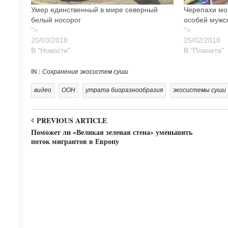
Умер единственный в мире северный
Черепахи мог
белый носорог
особей мужс
">
">
В "Новости"
В "Планета"
IN :
Сохранение экосистем суши
видео
ООН
утрата биоразнообразия
экосистемы суши
PREVIOUS ARTICLE
Поможет ли «Великая зеленая стена» уменьшить
поток мигрантов в Европу