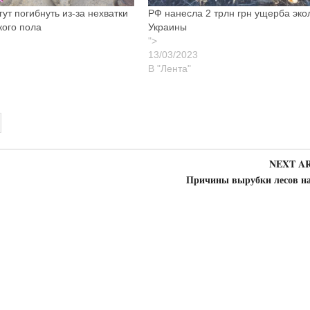
ут погибнуть из-за нехватки
РФ нанесла 2 трлн грн ущерба эко
кого пола
Украины
">
В "Лента"
NEXT A
Причины вырубки лесов на