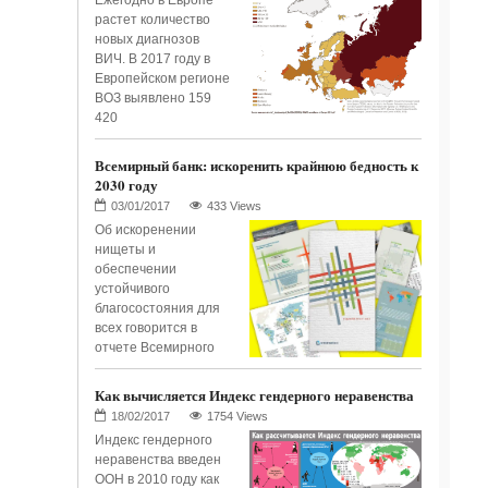
растет количество
новых диагнозов
ВИЧ. В 2017 году в
Европейском регионе
ВОЗ выявлено 159
420
Всемирный банк: искоренить крайнюю бедность к
2030 году
433 Views
Об искоренении
нищеты и
обеспечении
устойчивого
благосостояния для
всех говорится в
отчете Всемирного
Как вычисляется Индекс гендерного неравенства
1754 Views
Индекс гендерного
неравенства введен
ООН в 2010 году как