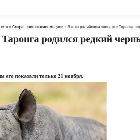
нета
»
Сохранение экосистем суши
»
В австралийском зоопарке Таронга ро
 Таронга родился редкий черн
м его показали только 21 ноября.