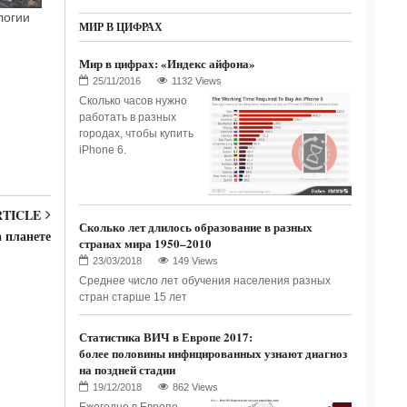
логии
МИР В ЦИФРАХ
Мир в цифрах: «Индекс айфона»
1132 Views
Сколько часов нужно
работать в разных
городах, чтобы купить
iPhone 6.
RTICLE
Сколько лет длилось образование в разных
 планете
странах мира 1950–2010
149 Views
Среднее число лет обучения населения разных
стран старше 15 лет
Статистика ВИЧ в Европе 2017:
более половины инфицированных узнают диагноз
на поздней стадии
862 Views
Ежегодно в Европе