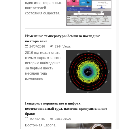
один из интегральных
показателей
состояния общества,
Изменение температуры Земли за последние
полтора века
2944 Views
2016 год может стать
самым жарким за всю
историю наблюдения.
За первые шесть
месяцев года
изменение
Гендерное неравенство в цифрах
неоплачиваемый труд, насилие, принудительные
браки
2403 Views
Восточная Европа.