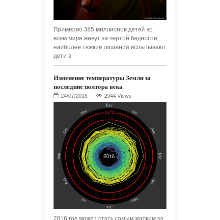
Примерно 385 миллионов детей во
всем мире живут за чертой бедности,
наиболее тяжкие лишения испытывают
дети в
Изменение температуры Земли за
последние полтора века
2944 Views
2016 год может стать самым жарким за