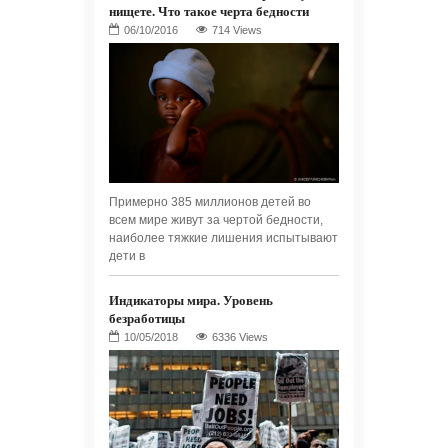
нищете. Что такое черта бедности
714 Views
Примерно 385 миллионов детей во
всем мире живут за чертой бедности,
наиболее тяжкие лишения испытывают
дети в
Индикаторы мира. Уровень
безработицы
6336 Views