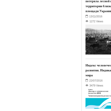
потеряла лесной 
территории близк
площади Украин
1272 Views
Индекс человече
развития. Индик
мира
3479 Views