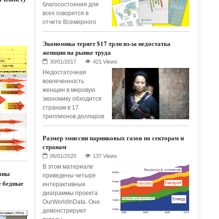
благосостояния для
всех говорится в
отчете Всемирного
Экономика теряет $17 трлн из-за недостатка
женщин на рынке труда
421 Views
Недостаточная
вовлеченность
женщин в мировую
экономику обходится
странам в 17
триллионов долларов
Размер эмиссии парниковых газов по секторам и
странам
137 Views
В этом материале
аны
приведены четыре
е бедные
интерактивные
диаграммы проекта
OurWorldInData. Они
демонстрируют