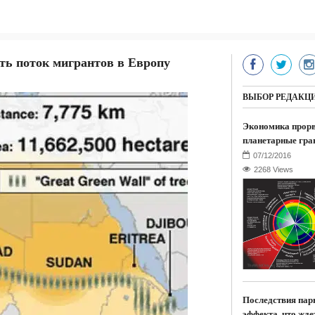
ть поток мигрантов в Европу
ВЫБОР РЕДАКЦ
Экономика прор
планетарные гра
2268 Views
Последствия пар
эффекта, что жде