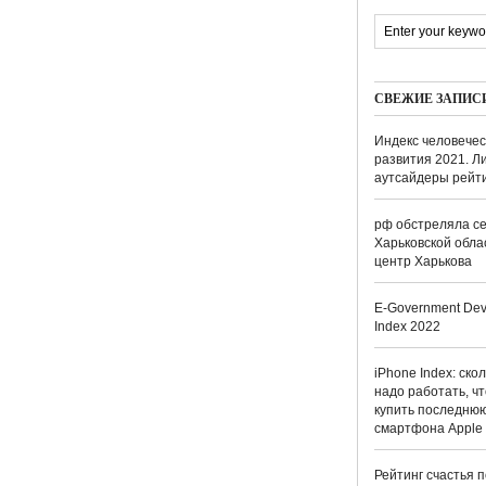
СВЕЖИЕ ЗАПИС
Индекс человечес
развития 2021. Л
аутсайдеры рейт
рф обстреляла се
Харьковской обла
центр Харькова
E-Government Dev
Index 2022
iPhone Index: ско
надо работать, ч
купить последню
смартфона Apple
Рейтинг счастья п