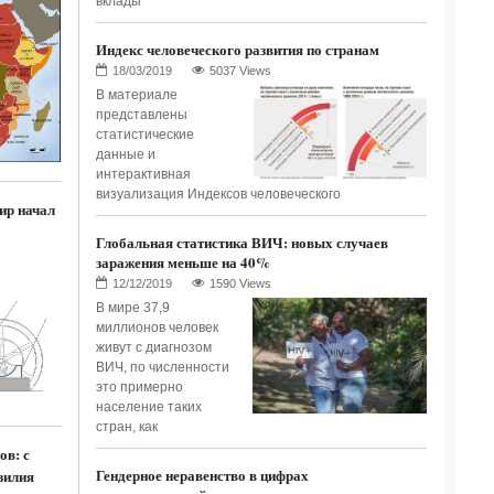
вклады
Индекс человеческого развития по странам
5037 Views
В материале
представлены
статистические
данные и
интерактивная
визуализация Индексов человеческого
ир начал
Глобальная статистика ВИЧ: новых случаев
заражения меньше на 40%
1590 Views
В мире 37,9
миллионов человек
живут с диагнозом
ВИЧ, по численности
это примерно
население таких
стран, как
ов: с
Гендерное неравенство в цифрах
зилия