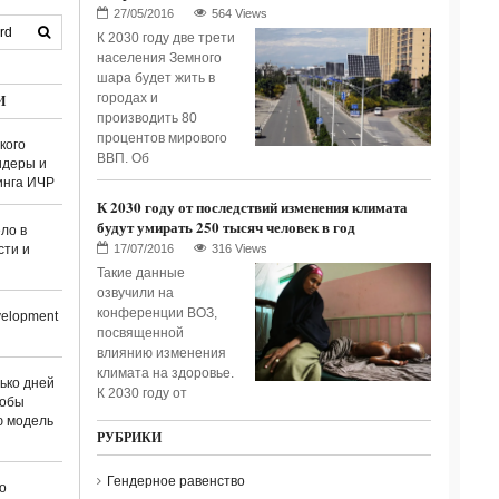
564 Views
К 2030 году две трети
населения Земного
шара будет жить в
городах и
И
производить 80
процентов мирового
кого
ВВП. Об
идеры и
инга ИЧР
К 2030 году от последствий изменения климата
будут умирать 250 тысяч человек в год
ло в
сти и
316 Views
Такие данные
озвучили на
конференции ВОЗ,
elopment
посвященной
влиянию изменения
климата на здоровье.
лько дней
К 2030 году от
тобы
ю модель
РУБРИКИ
Гендерное равенство
о