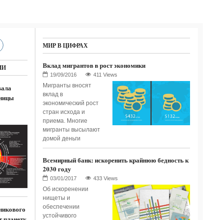
МИР В ЦИФРАХ
Вклад мигрантов в рост экономики
ИИ
411 Views
Мигранты вносят
вала
вклад в
ницы
экономический рост
стран исхода и
приема. Многие
мигранты высылают
домой деньги
Всемирный банк: искоренить крайнюю бедность к
2030 году
433 Views
Об искоренении
нищеты и
обеспечении
никового
устойчивого
т планету