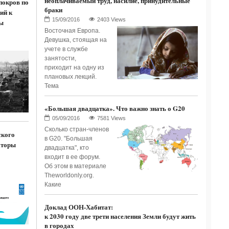
неоплачиваемый труд, насилие, принудительные
покров по
браки
ий к
2403 Views
ы
Восточная Европа.
Девушка, стоящая на
учете в службе
занятости,
приходит на одну из
плановых лекций.
Тема
«Большая двадцатка». Что важно знать о G20
7581 Views
Сколько стран-членов
ского
в G20. "Большая
аторы
двадцатка", кто
входит в ее форум.
Об этом в материале
Theworldonly.org.
Какие
Доклад ООН-Хабитат:
к 2030 году две трети населения Земли будут жить
в городах