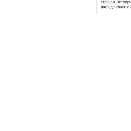
странам. Всемир
доклад о счастье