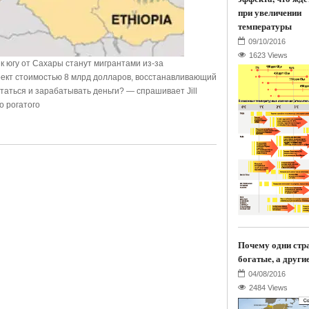
при увеличении
температуры
1623 Views
 к югу от Сахары станут мигрантами из-за
роект стоимостью 8 млрд долларов, восстанавливающий
аться и зарабатывать деньги? — спрашивает Jill
о рогатого
Почему одни стр
богатые, а други
2484 Views