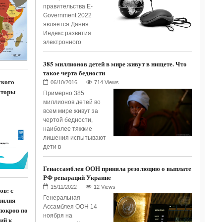
правительства E-
Government 2022
является Дания.
Индекс развития
электронного
385 миллионов детей в мире живут в нищете. Что
такое черта бедности
ского
714 Views
аторы
Примерно 385
миллионов детей во
всем мире живут за
чертой бедности,
наиболее тяжкие
лишения испытывают
дети в
Генассамблея ООН приняла резолюцию о выплате
РФ репараций Украине
12 Views
ов: с
Генеральная
зилия
Ассамблея ООН 14
покров по
ноября на
ий к