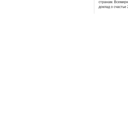
странам. Всемир
доклад о счастье