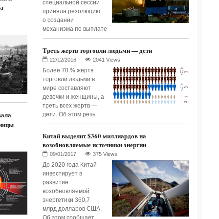
специальной сессии
ы
приняла резолюцию
о создании
механизма по выплате
Треть жертв торговли людьми — дети
2041 Views
Более 70 % жертв
торговли людьми в
мире составляют
девочки и женщины, а
треть всех жертв —
вала
дети. Об этом речь
ницы
Китай выделит $360 миллиардов на
возобновляемые источники энергии
375 Views
До 2020 года Китай
инвестирует в
развитие
возобновляемой
энергетики 360,7
млрд долларов США.
Об этом сообщает