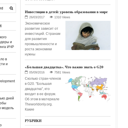
Инвестиции в детей: уровень образования в мире
1310 Views
Экономическое
И
развитие зависит от
инвестиций. Странам
кого
для развития
идеры и
промышленности и
инга ИЧР
роста экономики
нужны
ло в
сти и
«Большая двадцатка». Что важно знать о G20
7581 Views
Сколько стран-членов
elopment
в G20. "Большая
двадцатка", кто
входит в ее форум.
лько дней
Об этом в материале
тобы
Theworldonly.org.
ю модель
Какие
РУБРИКИ
о