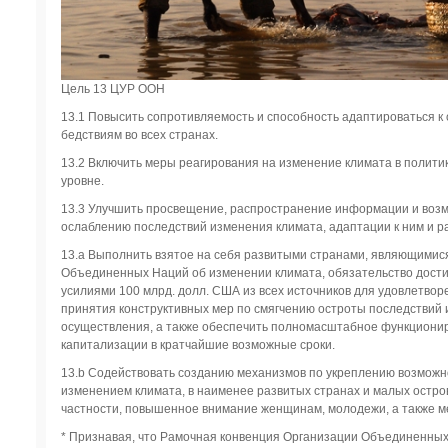
Цель 13 ЦУР ООН
13.1 Повысить сопротивляемость и способность адаптироваться к
бедствиям во всех странах.
13.2 Включить меры реагирования на изменение климата в полити
уровне.
13.3 Улучшить просвещение, распространение информации и возм
ослаблению последствий изменения климата, адаптации к ним и 
13.а Выполнить взятое на себя развитыми странами, являющимис
Объединенных Наций об изменении климата, обязательство дости
усилиями 100 млрд. долл. США из всех источников для удовлетвор
принятия конструктивных мер по смягчению остроты последствий 
осуществления, а также обеспечить полномасштабное функционир
капитализации в кратчайшие возможные сроки.
13.b Содействовать созданию механизмов по укреплению возможн
изменением климата, в наименее развитых странах и малых остро
частности, повышенное внимание женщинам, молодежи, а также 
* Признавая, что Рамочная конвенция Организации Объединенных