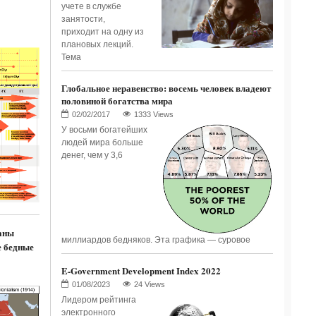
учете в службе
занятости,
приходит на одну из
плановых лекций.
Тема
Глобальное неравенство: восемь человек владеют
половиной богатства мира
1333 Views
У восьми богатейших
людей мира больше
денег, чем у 3,6
аны
миллиардов бедняков. Эта графика — суровое
е бедные
E-Government Development Index 2022
24 Views
Лидером рейтинга
электронного