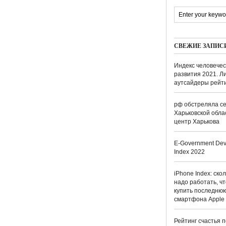
СВЕЖИЕ ЗАПИС
Индекс человечес
развития 2021. Л
аутсайдеры рейт
рф обстреляла се
Харьковской обла
центр Харькова
E-Government Dev
Index 2022
iPhone Index: ско
надо работать, ч
купить последню
смартфона Apple
Рейтинг счастья п