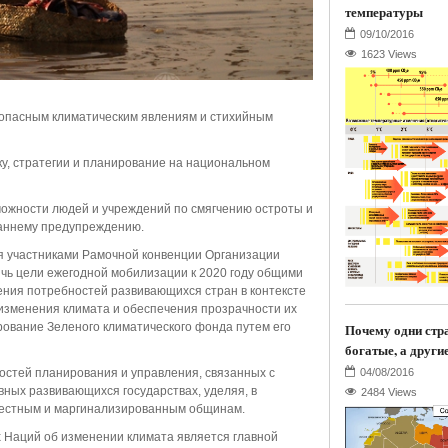
температуры
1623 Views
 опасным климатическим явлениям и стихийным
ку, стратегии и планирование на национальном
ожности людей и учреждений по смягчению остроты и
раннему предупреждению.
я участниками Рамочной конвенции Организации
чь цели ежегодной мобилизации к 2020 году общими
ения потребностей развивающихся стран в контексте
изменения климата и обеспечения прозрачности их
Почему одни стр
ование Зеленого климатического фонда путем его
богатые, а други
остей планирования и управления, связанных с
вных развивающихся государствах, уделяя, в
2484 Views
местным и маргинализированным общинам.
 Наций об изменении климата является главной