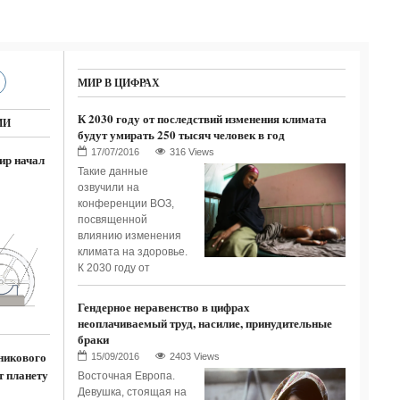
МИР В ЦИФРАХ
К 2030 году от последствий изменения климата
ИИ
будут умирать 250 тысяч человек в год
316 Views
ир начал
Такие данные
озвучили на
конференции ВОЗ,
посвященной
влиянию изменения
климата на здоровье.
К 2030 году от
Гендерное неравенство в цифрах
неоплачиваемый труд, насилие, принудительные
браки
никового
2403 Views
т планету
Восточная Европа.
Девушка, стоящая на