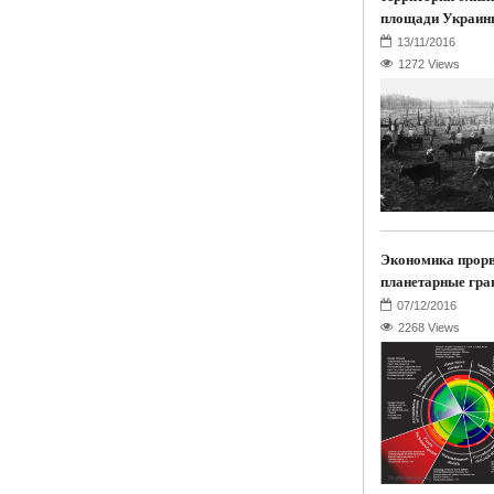
площади Украин
1272 Views
Экономика прор
планетарные гра
2268 Views