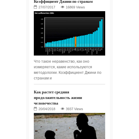
Коэффициент Джини по странам
16869 Views
Что такое неравенство, как оно
измеряется, какие используются
методологии. Коэффициент Джини по
странам и
Как растет средняя
продолжительность жизни
человечества
3937 Views