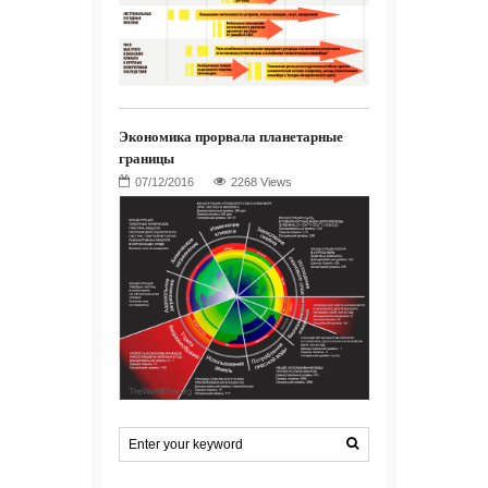
Экономика прорвала планетарные
границы
2268 Views