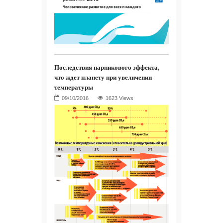
Последствия парникового эффекта,
что ждет планету при увеличении
температуры
1623 Views