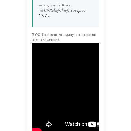
— Stephen O’Brien
(@UNReliefChief)
1 марта
2017 г.
В ООН считают, что миру грозит новая
волна беженцев