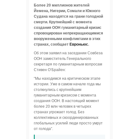
Более 20 миллионов жителей
Йемена, Нигерии, Сомали и Южного
Судана находятся на грани голодной
смерти. Крупнейший с момента
создания ООН гуманитарный кризис
спровоцирован непрекращающимися
вооруженными конфликтами в этих
странах, сообщает
Евроньюс
.
Об этом заявил на заседании Совбеза
ООН заместитель Генерального
секретаря по гуманитарным вопросам
Стивен О‘Брайен:
“Мы находимся на критическом этапе
истории. Уже в самом начале года мы
столкнулись с крупнейшим
гуманитарным кризисом с момента
создания ООН. В настоящий момент
более 20 млн человек в четырех
странах угрожает голод. Без
коллективных и скоординированных
глобальных усилий люди просто умрут
от голода”.