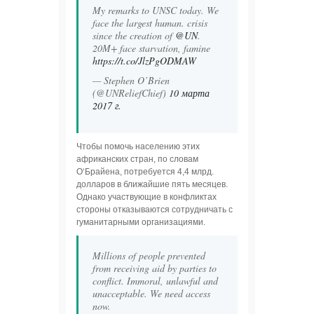
My remarks to UNSC today. We
face the largest human. crisis
since the creation of
@UN
.
20M+ face starvation, famine
https://t.co/JlzPgODMAW
— Stephen O’Brien
(@UNReliefChief)
10 марта
2017 г.
Чтобы помочь населению этих
африканских стран, по словам
О‘Брайена, потребуется 4,4 млрд.
долларов в ближайшие пять месяцев.
Однако участвующие в конфликтах
стороны отказываются сотрудничать с
гуманитарными организациями.
Millions of people prevented
from receiving aid by parties to
conflict. Immoral, unlawful and
unacceptable. We need access
now.