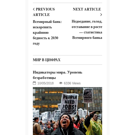
PREVIOUS
NEXT ARTICLE
ARTICLE
Недоедание, голод,
Всемирный банк:
отставание в росте
искоренить
— статистика
крайнюю
Всемирного банка
бедность к 2030
году
МИР В ЦИФРАХ
Индикаторы мира. Уровень
безработицы
6336 Views