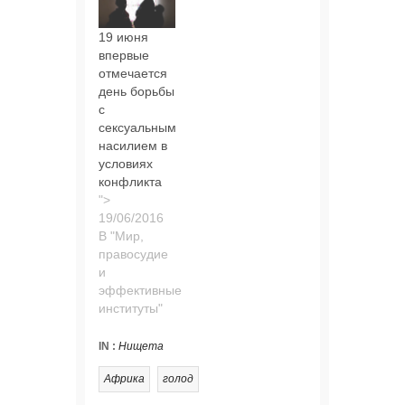
19 июня
впервые
отмечается
день борьбы
с
сексуальным
насилием в
условиях
конфликта
">
В "Мир,
правосудие
и
эффективные
институты"
IN :
Нищета
Африка
голод