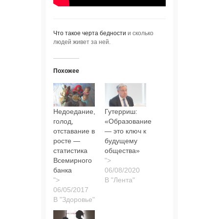
Что такое черта бедности
и сколько
людей живет за ней.
Похожее
Недоедание,
Гутерриш:
голод,
«Образование
отставание в
— это ключ к
росте —
будущему
статистика
общества»
Всемирного
">
банка
">
В "Лента"
В "Здоровье"