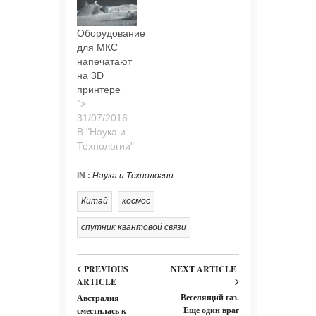
Оборудование
для МКС
напечатают
на 3D
принтере
">
В "Наука и
Технологии"
IN :
Наука и Технологии
Китай
космос
спутник квантовой связи
PREVIOUS
NEXT ARTICLE
ARTICLE
Веселящий газ.
Австралия
Еще один враг
сместилась к