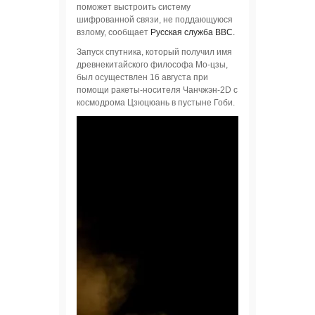
поможет выстроить систему
шифрованной связи, не поддающуюся
взлому, сообщает
Русская служба ВВС.
Запуск спутника, который получил имя
древнекитайского философа Мо-цзы,
был осуществлен 16 августа при
помощи ракеты-носителя Чанчжэн-2D с
космодрома Цзюцюань в пустыне Гоби.