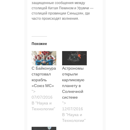
защищенные сообщения между
столицей Китая Пекином и Урумчи —
столицей провинции Синьцзян, где
часто происходят волнения.
Похожее
С Байконура
Астрономы
стартовал
открыли
корабль
карликовую
«Союз МС»
планету в
">
Солнечной
системе
В "Наука и
">
Технологии"
В "Наука и
Технологии"