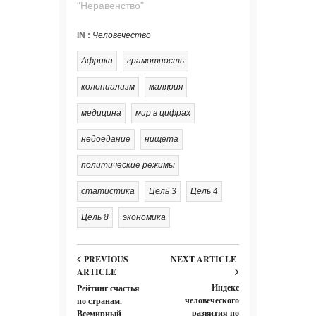
"Неравенство"
IN :
Человечество
Африка
грамотность
колониализм
малярия
медицина
мир в цифрах
недоедание
нищета
политические режимы
статистика
Цель 3
Цель 4
Цель 8
экономика
PREVIOUS
NEXT ARTICLE
ARTICLE
Индекс
Рейтинг счастья
человеческого
по странам.
развития по
Всемирный