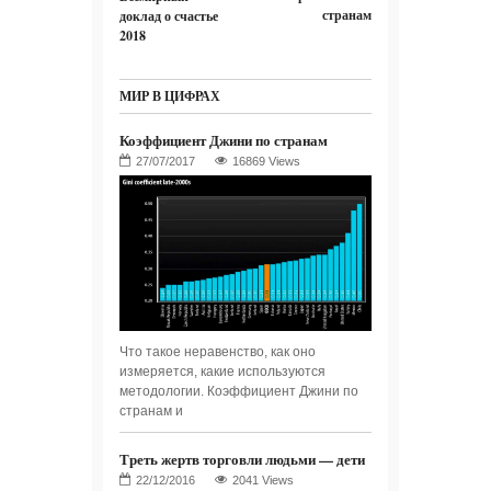
странам
доклад о счастье
2018
МИР В ЦИФРАХ
Коэффициент Джини по странам
16869 Views
Что такое неравенство, как оно
измеряется, какие используются
методологии. Коэффициент Джини по
странам и
Треть жертв торговли людьми — дети
2041 Views