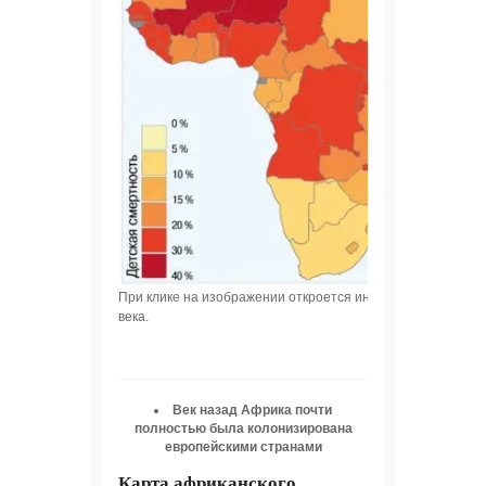
При клике на изображении откроется интерактивная стра
века.
Век назад Африка почти
полностью была колонизирована
европейскими странами
Карта африканского