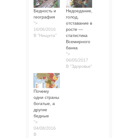
Бедность и
Недоедание,
география
голод,
">
отставание в
росте —
В "Нищета"
статистика
Всемирного
банка
">
В "Здоровье"
Почему
одни страны
богатые, а
другие
бедные
">
В