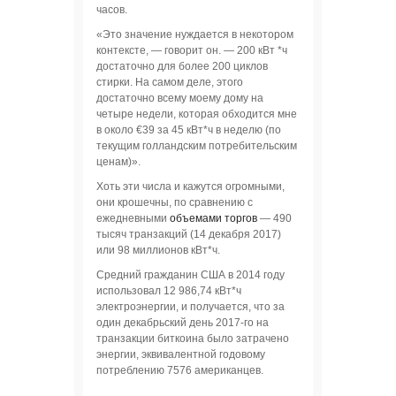
часов.
«Это значение нуждается в некотором
контексте, — говорит он. — 200 кВт *ч
достаточно для более 200 циклов
стирки. На самом деле, этого
достаточно всему моему дому на
четыре недели, которая обходится мне
в около €39 за 45 кВт*ч в неделю (по
текущим голландским потребительским
ценам)».
Хоть эти числа и кажутся огромными,
они крошечны, по сравнению с
ежедневными
объемами торгов
— 490
тысяч транзакций (14 декабря 2017)
или 98 миллионов кВт*ч.
Средний гражданин США в 2014 году
использовал 12 986,74 кВт*ч
электроэнергии, и получается, что за
один декабрьский день 2017-го на
транзакции биткоина было затрачено
энергии, эквивалентной годовому
потреблению 7576 американцев.