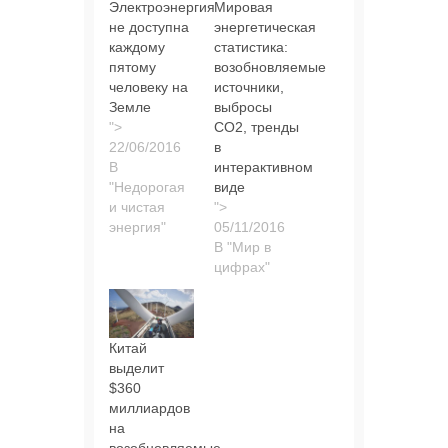
Электроэнергия
Мировая
не доступна
энергетическая
каждому
статистика:
пятому
возобновляемые
человеку на
источники,
Земле
выбросы
">
СО2, тренды
в
В
интерактивном
"Недорогая
виде
и чистая
">
энергия"
В "Мир в
цифрах"
Китай
выделит
$360
миллиардов
на
возобновляемые