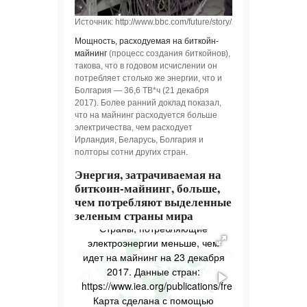
Источник: http://www.bbc.com/future/story/20160504-we-looke
Мощность, расходуемая на биткойн-
майнинг
(процесс создания биткойнов),
такова, что в годовом исчислении он
потребляет столько же энергии, что и
Болгария — 36,6 ТВ*ч (21 декабря
2017). Более ранний доклад показал,
что на майнинг расходуется больше
электричества, чем расходует
Ирландия, Беларусь, Болгария и
полторы сотни других стран.
Энергия, затрачиваемая на
биткоин-майнинг, больше,
чем потребляют выделенные
зеленым страны мира
Страны, потребляющие
электроэнергии меньше, чем
Энергетичес
идет на майнинг на 23 декабря
биткоин-майн
2017. Данные стран:
потребления
https://www.iea.org/publications/freepublications/p
другими стра
Карта сделана с помощью
https://digicon