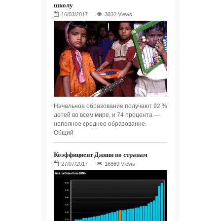
школу
3032 Views
Начальное образование получают 92 %
детей во всем мире, и 74 процента —
неполное среднее образование.
Общий
Коэффициент Джини по странам
16869 Views