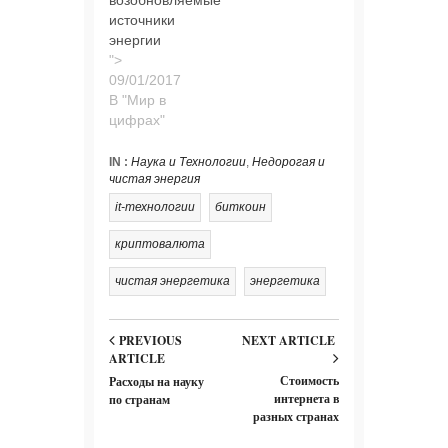
источники
энергии
">
В "Мир в
цифрах"
IN :
Наука и Технологии
,
Недорогая и
чистая энергия
it-технологии
биткоин
криптовалюта
чистая энергетика
энергетика
PREVIOUS
NEXT ARTICLE
ARTICLE
Стоимость
Расходы на науку
интернета в
по странам
разных странах