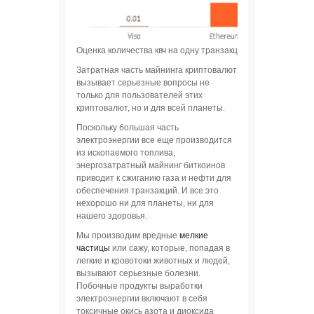
Оценка количества квч на одну транзакцию. Image: ING/Busi
Затратная часть майнинга криптовалют
вызывает серьезные вопросы не
только для пользователей этих
криптовалют, но и для всей планеты.
Поскольку большая часть
электроэнергии все еще производится
из ископаемого топлива,
энергозатратный майнинг биткоинов
приводит к сжиганию газа и нефти для
обеспечения транзакций. И все это
нехорошо ни для планеты, ни для
нашего здоровья.
Мы производим вредные
мелкие
частицы
или сажу, которые, попадая в
легкие и кровотоки животных и людей,
вызывают серьезные болезни.
Побочные продукты выработки
электроэнергии включают в себя
токсичные окись азота и диоксида