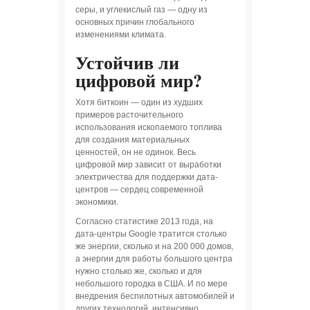
серы, и углекислый газ — одну из
основных причин глобального
изменениями климата.
Устойчив ли
цифровой мир?
Хотя биткоин — один из худших
примеров расточительного
использования ископаемого топлива
для создания материальных
ценностей, он не одинок. Весь
цифровой мир зависит от выработки
электричества для поддержки дата-
центров — сердец современной
экономики.
Согласно статистике 2013 года, на
дата-центры Google тратится столько
же энергии, сколько и на 200 000 домов,
а энергии для работы большого центра
нужно столько же, сколько и для
небольшого городка в США. И по мере
внедрения беспилотных автомобилей и
других технологий, интенсивно