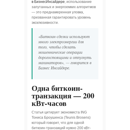
в БизнесИнсайдере
, использование
запутанных и энергоемких алгоритмов
— это преднамеренная уловка,
призванная гарантировать уровень
эксклюзивности.
«Биткоин-сделки используют
много электроэнергии для
того, чтобы сделать
мошеннические операции
дорогостоящими и отпугнуть
махинаторов», — говорится в
Бизнес Инсайдере.
Одна биткоин-
транзакция — 200
кВт-часов
Статья цитирует экономиста ING
Тониса Броушенса (Teunis Brosens)
который говорит, что для одной
биткоин-транзакций нужно 200 кВт-